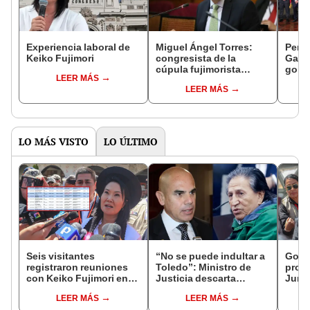
Experiencia laboral de
Miguel Ángel Torres:
Perfi
Keiko Fujimori
congresista de la
Gabin
cúpula fujimorista
gobi
LEER MÁS
controlará el primer año
Fujim
LEER MÁS
del Senado
LO MÁS VISTO
LO ÚLTIMO
Seis visitantes
“No se puede indultar a
Gobie
registraron reuniones
Toledo”: Ministro de
prom
con Keiko Fujimori en
Justicia descarta
Junín
las mismas horas que la
beneficio para el
damn
LEER MÁS
LEER MÁS
presidenta se
exmandatario
se qu