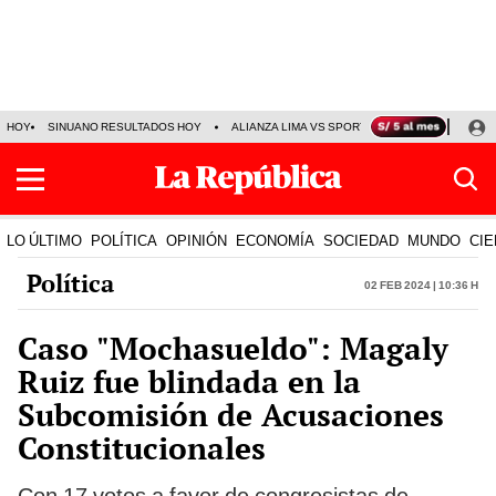
HOY
SINUANO RESULTADOS HOY
ALIANZA LIMA VS SPORT BOYS
JORGE MES
LO ÚLTIMO
POLÍTICA
OPINIÓN
ECONOMÍA
SOCIEDAD
MUNDO
CIE
Política
02 Feb 2024 | 10:36 h
Caso "Mochasueldo": Magaly
Ruiz fue blindada en la
Subcomisión de Acusaciones
Constitucionales