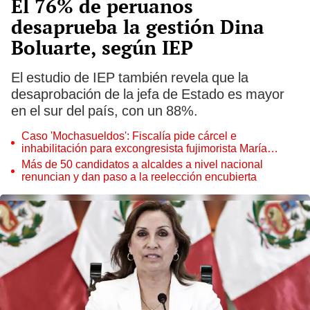
El 76% de peruanos
desaprueba la gestión Dina
Boluarte, según IEP
El estudio de IEP también revela que la
desaprobación de la jefa de Estado es mayor
en el sur del país, con un 88%.
Caso 'Mochasueldos': Fiscalía pide cárcel e
inhabilitación para excongresista fujimorista María
Cordero Jon Tay
Más de 50 candidatos a alcaldes a nivel nacional
renuncian y dan paso a la reelección encubierta