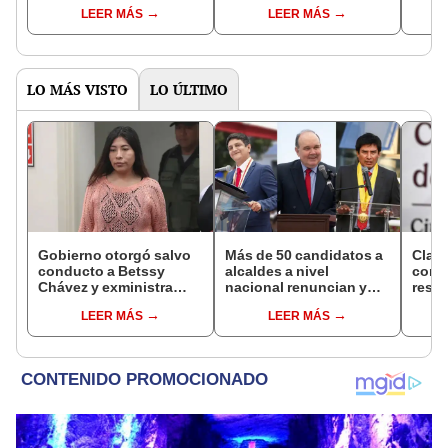
encuesta nacional IEP
nueva
LEER MÁS
LEER MÁS
este
LO MÁS VISTO
LO ÚLTIMO
Gobierno otorgó salvo
Más de 50 candidatos a
Clau
conducto a Betssy
alcaldes a nivel
conf
Chávez y exministra
nacional renuncian y
resta
viajó a México en la
dan paso a la reelección
relac
LEER MÁS
LEER MÁS
madrugada
encubierta
Mexic
salv
Bett