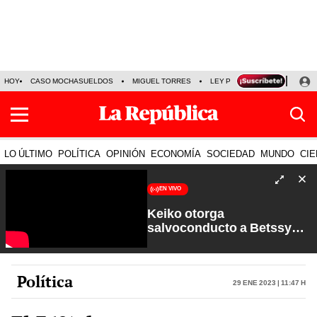
HOY
CASO MOCHASUELDOS
MIGUEL TORRES
LEY PULPÍN
PRECIO DEL
LO ÚLTIMO
POLÍTICA
OPINIÓN
ECONOMÍA
SOCIEDAD
MUNDO
CIE
EN VIVO
Keiko otorga
salvoconducto a Betssy
Chávez y renuevan
Petroperú | Sin Guion con
Rosa María Palacios
Política
29 Ene 2023 | 11:47 h