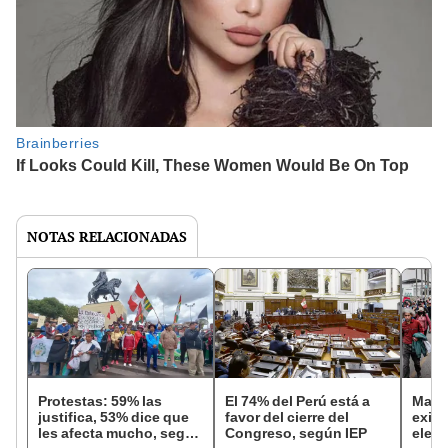
NOTAS RELACIONADAS
Protestas: 59% las
El 74% del Perú está a
Mayo
justifica, 53% dice que
favor del cierre del
exige
les afecta mucho, según
Congreso, según IEP
elecc