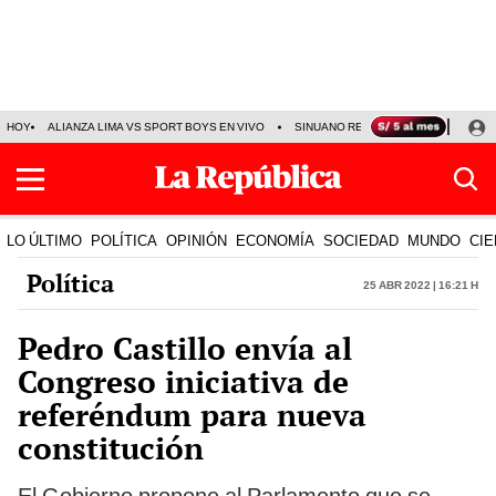
HOY
ALIANZA LIMA VS SPORT BOYS EN VIVO
SINUANO RESULTADOS HOY
JO
LO ÚLTIMO
POLÍTICA
OPINIÓN
ECONOMÍA
SOCIEDAD
MUNDO
CIE
Política
25 Abr 2022 | 16:21 h
Pedro Castillo envía al
Congreso iniciativa de
referéndum para nueva
constitución