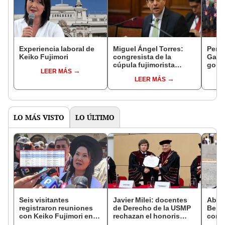
Experiencia laboral de
Miguel Ángel Torres:
Perfi
Keiko Fujimori
congresista de la
Gabin
cúpula fujimorista
gobi
LEER MÁS
controlará el primer año
Fujim
LEER MÁS
del Senado
LO MÁS VISTO
LO ÚLTIMO
Seis visitantes
Javier Milei: docentes
Abuc
registraron reuniones
de Derecho de la USMP
Bein
con Keiko Fujimori en
rechazan el honoris
conm
las mismas horas que la
causa otorgado al
Batal