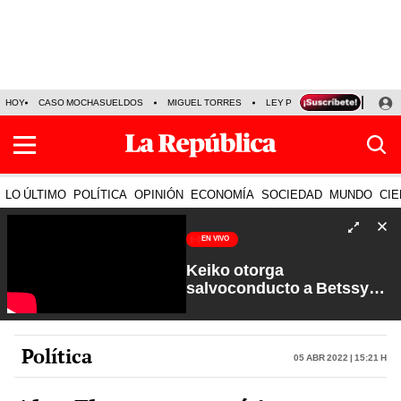
HOY
CASO MOCHASUELDOS
MIGUEL TORRES
LEY PULPÍN
PRECIO DEL
LO ÚLTIMO
POLÍTICA
OPINIÓN
ECONOMÍA
SOCIEDAD
MUNDO
CIE
EN VIVO
Keiko otorga
salvoconducto a Betssy
Chávez y renuevan
Petroperú | Sin Guion con
Rosa María Palacios
Política
05 Abr 2022 | 15:21 h