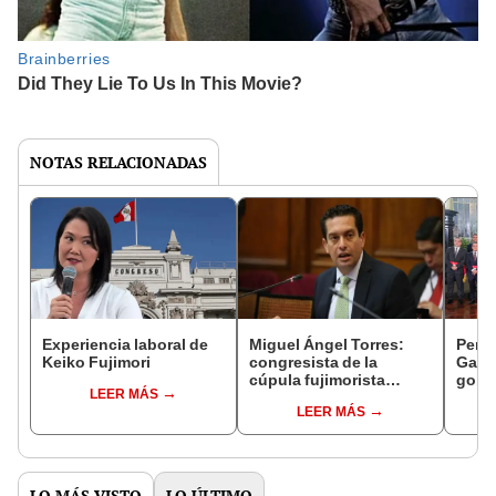
NOTAS RELACIONADAS
Experiencia laboral de
Miguel Ángel Torres:
Perfi
Keiko Fujimori
congresista de la
Gabin
cúpula fujimorista
gobi
LEER MÁS
controlará el primer año
Fujim
LEER MÁS
del Senado
LO MÁS VISTO
LO ÚLTIMO