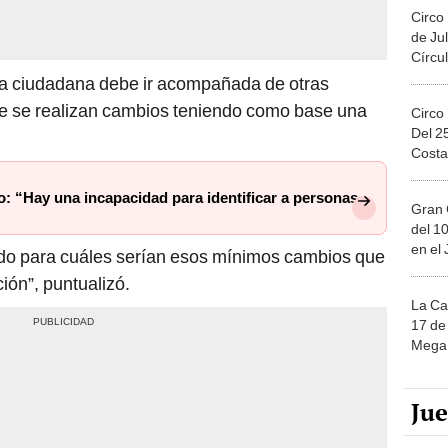
Circo
de Jul
Círcul
iva ciudadana debe ir acompañada de otras
e se realizan cambios teniendo como base una
Circo
Del 2
Costa
o: “Hay una incapacidad para identificar a personas
Gran 
del 10
en el
do para cuáles serían esos mínimos cambios que
ión”, puntualizó.
La Ca
17 de 
Mega 
Ju