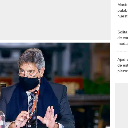
Maste
palab
nuest
Solita
de ca
moda.
demue
Ajedre
de es
piezas
consi