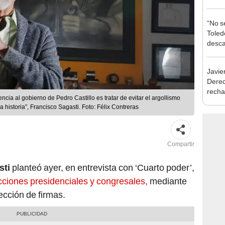
presi
Junín
“No s
Toledo
desca
exma
Javie
Dere
recha
cia al gobierno de Pedro Castillo es tratar de evitar el argollismo
otorg
 historia”, Francisco Sagasti. Foto: Félix Contreras
Argen
Compartir
sti
planteó ayer, en entrevista con ‘Cuarto poder’,
ecciones presidenciales y congresales,
mediante
ección de firmas.