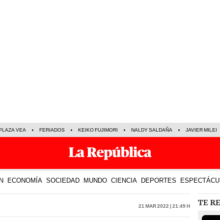
PLAZA VEA
FERIADOS
KEIKO FUJIMORI
NALDY SALDAÑA
JAVIER MILEI
N
ECONOMÍA
SOCIEDAD
MUNDO
CIENCIA
DEPORTES
ESPECTÁCU
TE R
21 Mar 2022 | 21:49 h