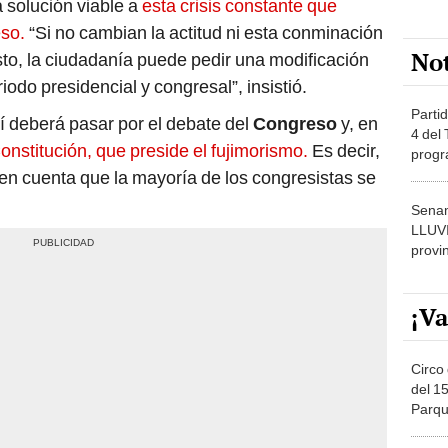
a solución viable a
esta crisis constante que
eso.
“Si no cambian la actitud ni esta conminación
No
sto, la ciudadanía puede pedir una modificación
riodo presidencial y congresal”, insistió.
Partid
 deberá pasar por el debate del
Congreso
y, en
4 del
onstitución, que preside el fujimorismo.
Es decir,
progr
dónde
 en cuenta que la mayoría de los congresistas se
Senam
LLUV
provi
¡Va
Circo 
del 15
Parqu
Migue