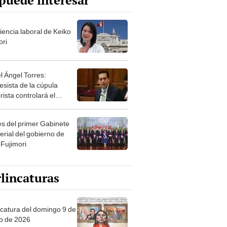
puede interesar
iencia laboral de Keiko
ori
l Ángel Torres:
esista de la cúpula
rista controlará el
r año del Senado
les del primer Gabinete
erial del gobierno de
 Fujimori
lincaturas
ncatura del domingo 9 de
o de 2026