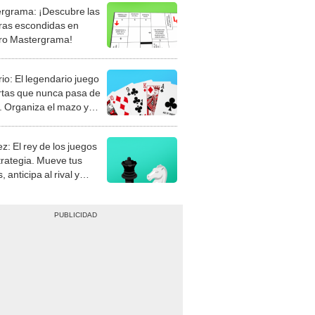
rgrama: ¡Descubre las
ras escondidas en
ro Mastergrama!
rio: El legendario juego
rtas que nunca pasa de
 Organiza el mazo y
stra tu habilidad.
z: El rey de los juegos
trategia. Mueve tus
, anticipa al rival y
gue el jaque mate.