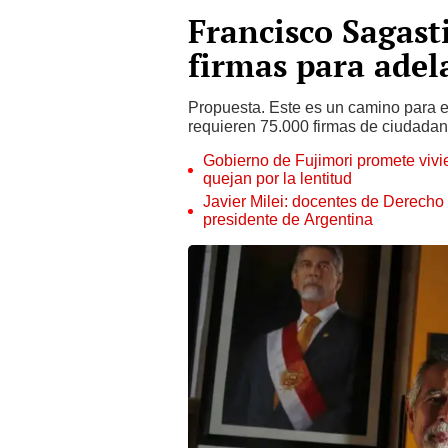
Francisco Sagast
firmas para adel
Propuesta. Este es un camino para e
requieren 75.000 firmas de ciudadan
Gobierno de Fujimori promete vivi
quejan por la lentitud
Javier Milei: docentes de Derecho
presidente de Argentina