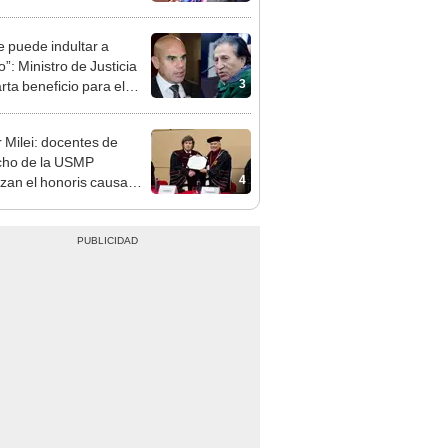
denta se encontraba en
e puede indultar a
”: Ministro de Justicia
3
rta beneficio para el
ndatario
r Milei: docentes de
cho de la USMP
4
zan el honoris causa
ado al presidente de
tina