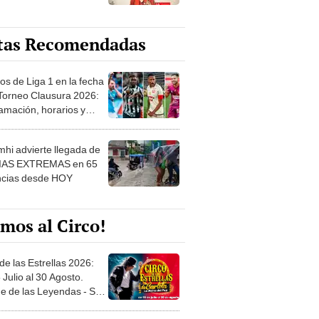
tas Recomendadas
os de Liga 1 en la fecha
 Torneo Clausura 2026:
amación, horarios y
 ver
hi advierte llegada de
IAS EXTREMAS en 65
ncias desde HOY
mos al Circo!
de las Estrellas 2026:
 Julio al 30 Agosto.
e de las Leyendas - San
l