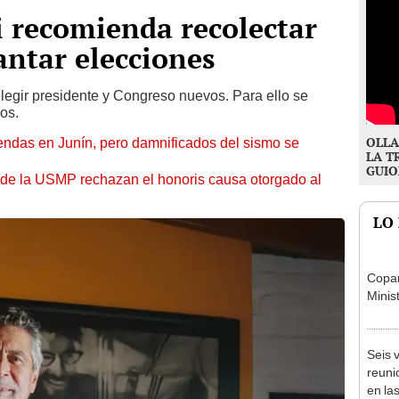
i recomienda recolectar
antar elecciones
legir presidente y Congreso nuevos. Para ello se
os.
OLLA
endas en Junín, pero damnificados del sismo se
LA T
GUIO
 de la USMP rechazan el honoris causa otorgado al
LO
Copam
Minist
Seis v
reuni
en la