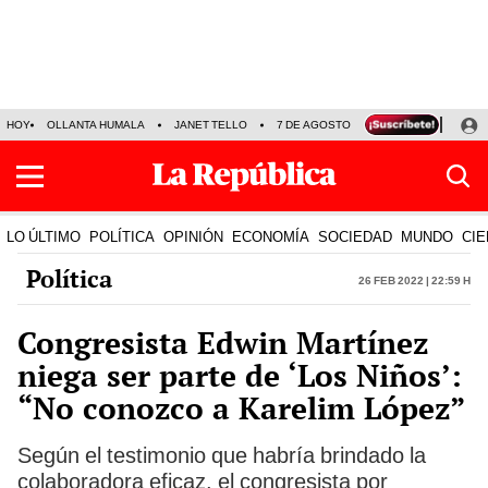
HOY
OLLANTA HUMALA
JANET TELLO
7 DE AGOSTO
TINKA RESULTADOS
LO ÚLTIMO
POLÍTICA
OPINIÓN
ECONOMÍA
SOCIEDAD
MUNDO
CIE
Política
26 Feb 2022 | 22:59 h
Congresista Edwin Martínez
niega ser parte de ‘Los Niños’:
“No conozco a Karelim López”
Según el testimonio que habría brindado la
colaboradora eficaz, el congresista por