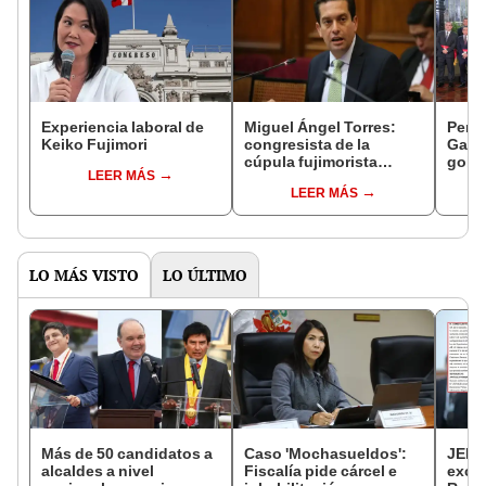
Experiencia laboral de
Miguel Ángel Torres:
Perfi
Keiko Fujimori
congresista de la
Gabin
cúpula fujimorista
gobi
LEER MÁS
controlará el primer año
Fujim
LEER MÁS
del Senado
LO MÁS VISTO
LO ÚLTIMO
Más de 50 candidatos a
Caso 'Mochasueldos':
JEE 
alcaldes a nivel
Fiscalía pide cárcel e
excl