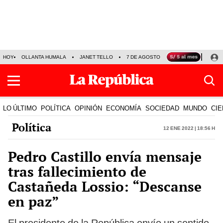
HOY
OLLANTA HUMALA
JANET TELLO
7 DE AGOSTO
TINKA RESULTADOS
LO ÚLTIMO
POLÍTICA
OPINIÓN
ECONOMÍA
SOCIEDAD
MUNDO
CIE
Política
12 Ene 2022 | 18:56 h
Pedro Castillo envía mensaje
tras fallecimiento de
Castañeda Lossio: “Descanse
en paz”