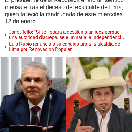
El presidente de la República envío un sentido
mensaje tras el deceso del exalcalde de Lima,
quien falleció la madrugada de este miércoles
12 de enero.
Janet Tello: “Si se llegara a destituir a un juez porque
una autoridad discrepa, se eliminaría la independencia
judicial”
Luis Rubio renuncia a su candidatura a la alcaldía de
Lima por Renovación Popular