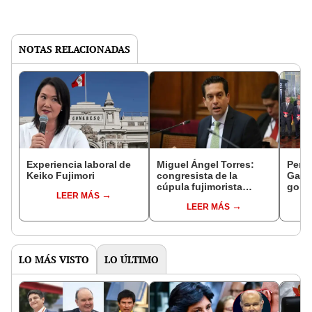
NOTAS RELACIONADAS
Experiencia laboral de
Miguel Ángel Torres:
Perfi
Keiko Fujimori
congresista de la
Gabin
cúpula fujimorista
gobi
LEER MÁS
controlará el primer año
Fujim
LEER MÁS
del Senado
LO MÁS VISTO
LO ÚLTIMO