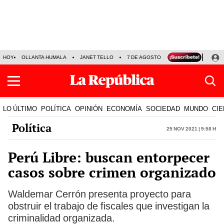
HOY
OLLANTA HUMALA
JANET TELLO
7 DE AGOSTO
TINKA RESULTADOS
LO ÚLTIMO
POLÍTICA
OPINIÓN
ECONOMÍA
SOCIEDAD
MUNDO
CIE
Política
25 Nov 2021 | 9:58 h
Perú Libre: buscan entorpecer
casos sobre crimen organizado
Waldemar Cerrón presenta proyecto para
obstruir el trabajo de fiscales que investigan la
criminalidad organizada.