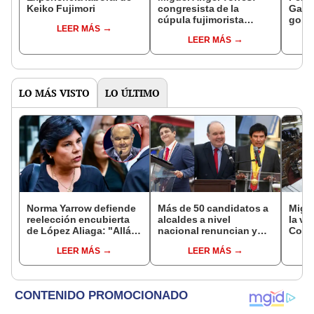
Keiko Fujimori
congresista de la
Gabin
cúpula fujimorista
gobi
LEER MÁS
controlará el primer año
Fujim
LEER MÁS
del Senado
LO MÁS VISTO
LO ÚLTIMO
Norma Yarrow defiende
Más de 50 candidatos a
Migue
reelección encubierta
alcaldes a nivel
la vi
de López Aliaga: "Allá el
nacional renuncian y
Congr
Jurado que se deja
dan paso a la reelección
proye
LEER MÁS
LEER MÁS
sacar la vuelta"
encubierta
plant
pres