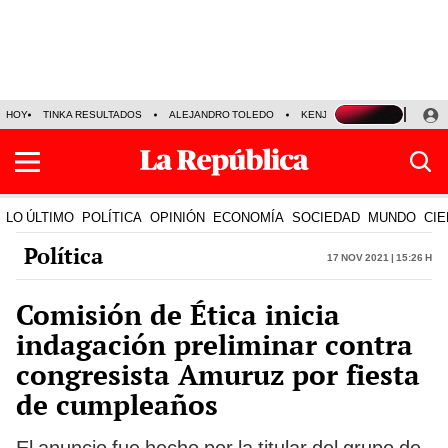
HOY
TINKA RESULTADOS
ALEJANDRO TOLEDO
KENJI FUJIMORI
PRECIO
LO ÚLTIMO
POLÍTICA
OPINIÓN
ECONOMÍA
SOCIEDAD
MUNDO
CIE
Política
17 Nov 2021 | 15:26 h
Comisión de Ética inicia
indagación preliminar contra
congresista Amuruz por fiesta
de cumpleaños