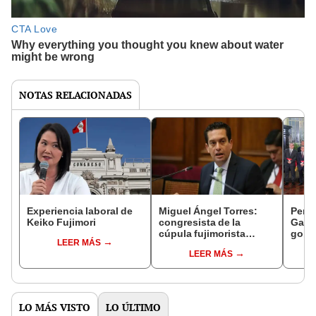
NOTAS RELACIONADAS
Experiencia laboral de
Miguel Ángel Torres:
Perfi
Keiko Fujimori
congresista de la
Gabin
cúpula fujimorista
gobi
LEER MÁS
controlará el primer año
Fujim
LEER MÁS
del Senado
LO MÁS VISTO
LO ÚLTIMO