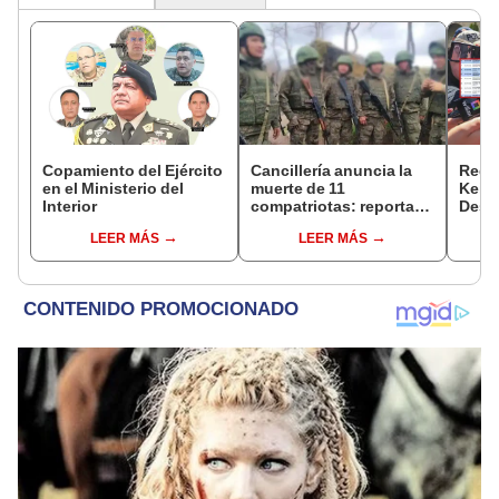
Copamiento del Ejército
Cancillería anuncia la
Regis
en el Ministerio del
muerte de 11
Keiko
Interior
compatriotas: reportan
Desp
114 desaparecidos y 3
mient
LEER MÁS
LEER MÁS
capturados por Ucrania
viaje