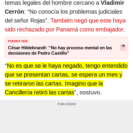
temas legales del hombre cercano a
Vladimir
Cerrón
: “No conocía los problemas judiciales
del señor Rojas”.
También negó que este haya
sido rechazado por Panamá como embajador
.
PUEDES VER:
César Hildebrandt: “No hay proceso mental en las
decisiones de Pedro Castillo”
“
No es que se le haya negado, tengo entendido
que se presentan cartas, se espera un mes y
se retiraron las cartas. Imagino que la
Cancillería retiró las cartas
”, sostuvo.