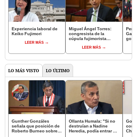
Experiencia laboral de
Miguel Ángel Torres:
Perfi
Keiko Fujimori
congresista de la
Gabin
cúpula fujimorista
gobi
LEER MÁS
controlará el primer año
Fujim
LEER MÁS
del Senado
LO MÁS VISTO
LO ÚLTIMO
Gunther Gonzáles
Ollanta Humala: "Si no
Gobi
señala que posición de
destruían a Nadine
cond
Roberto Burneo sobre
Heredia, podía entrar en
Cháve
reelección de López
el 2021 o el 2026"
viajó