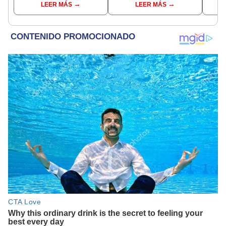
LEER MÁS
LEER MÁS
Aliaga no representan al
madr
JNE