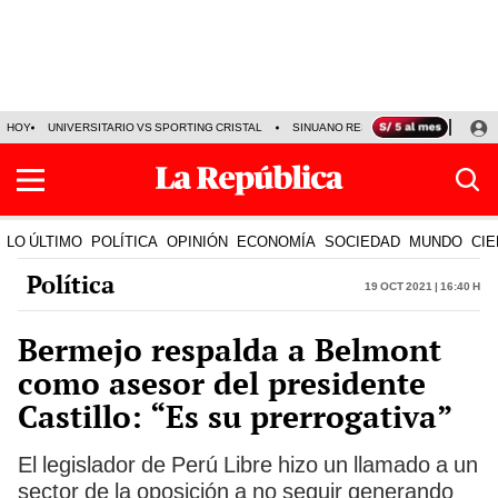
HOY
UNIVERSITARIO VS SPORTING CRISTAL
SINUANO RESULTADOS HOY
CA
LO ÚLTIMO
POLÍTICA
OPINIÓN
ECONOMÍA
SOCIEDAD
MUNDO
CIE
Política
19 Oct 2021 | 16:40 h
Bermejo respalda a Belmont
como asesor del presidente
Castillo: “Es su prerrogativa”
El legislador de Perú Libre hizo un llamado a un
sector de la oposición a no seguir generando