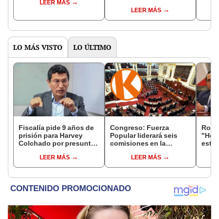
LEER MÁS
controlará el primer año
Fujim
LEER MÁS
del Senado
LO MÁS VISTO
LO ÚLTIMO
Fiscalía pide 9 años de
Congreso: Fuerza
Robe
prisión para Harvey
Popular liderará seis
"Hem
Colchado por presunta
comisiones en la
estra
negociación
Cámara de Diputados
la le
LEER MÁS
LEER MÁS
incompatible y falsedad
conoc
ideológica