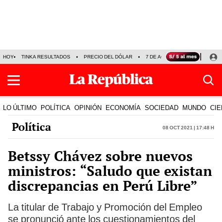
HOY
TINKA RESULTADOS
PRECIO DEL DÓLAR
7 DE AGOSTO
OLLANTA H
LO ÚLTIMO
POLÍTICA
OPINIÓN
ECONOMÍA
SOCIEDAD
MUNDO
CIE
Política
08 Oct 2021 | 17:48 h
Betssy Chávez sobre nuevos
ministros: “Saludo que existan
discrepancias en Perú Libre”
La titular de Trabajo y Promoción del Empleo
se pronunció ante los cuestionamientos del