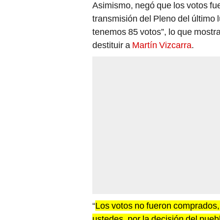
Asimismo, negó que los votos fu
transmisión del Pleno del último 
tenemos 85 votos”, lo que mostrar
destituir a
Martín Vizcarra
.
“
Los votos no fueron comprados,
ustedes, por la decisión del pueb