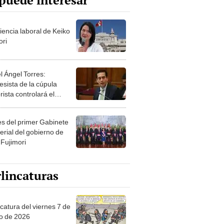
puede interesar
iencia laboral de Keiko
ori
l Ángel Torres:
esista de la cúpula
rista controlará el
r año del Senado
les del primer Gabinete
erial del gobierno de
 Fujimori
lincaturas
catura del viernes 7 de
o de 2026