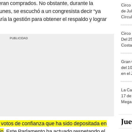
eran comprados. No obstante, durante la
Circo
lunes, se escuchó a un congresista decir “ya
de Jul
Círcul
ía la gestión para obtener el respaldo y lograr
Circo
Del 2
Costa
Gran 
del 10
en el
La Ca
17 de 
Mega 
Ju
 votos de confianza que ha sido depositada en
lo
. Este Parlamento ha actuado respetando el