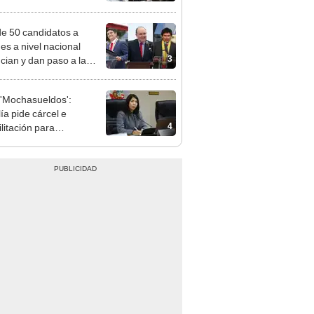
ea la presencialidad
e 50 candidatos a
des a nivel nacional
3
cian y dan paso a la
cción encubierta
'Mochasueldos':
ía pide cárcel e
4
litación para
gresista fujimorista
 Cordero Jon Tay