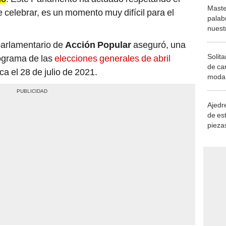
Maste
celebrar, es un momento muy difícil para el
palab
nuest
parlamentario de
Acción Popular
aseguró, una
Solita
ograma de las
elecciones generales de abril
de ca
ca el 28 de julio de 2021.
moda.
demue
Ajedre
de es
piezas
consi