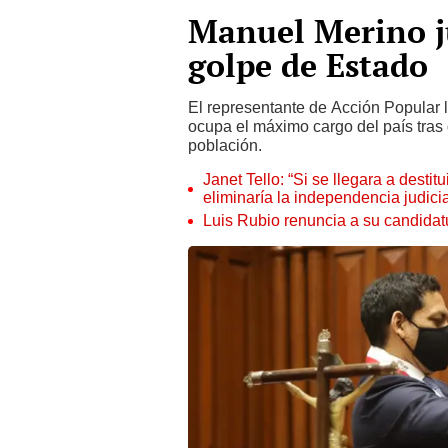
Manuel Merino j
golpe de Estado
El representante de Acción Popular 
ocupa el máximo cargo del país tras
población.
Janet Tello: “Si se llegara a desti
eliminaría la independencia judicia
Luis Rubio renuncia a su candidat