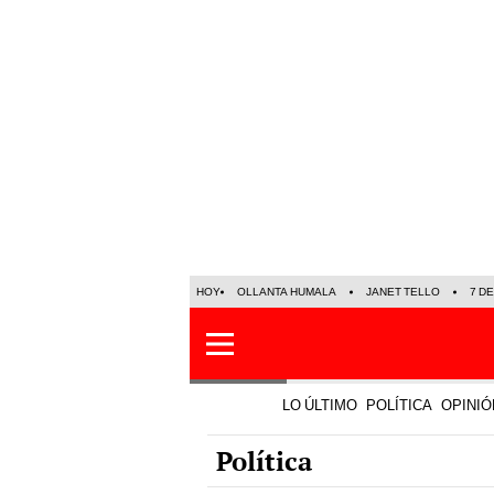
HOY
OLLANTA HUMALA
JANET TELLO
7 D
LO ÚLTIMO
POLÍTICA
OPINIÓ
Política