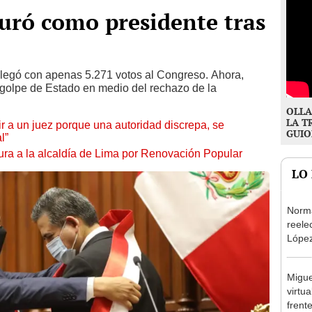
uró como presidente tras
llegó con apenas 5.271 votos al Congreso. Ahora,
 golpe de Estado en medio del rechazo de la
OLLA
LA T
tuir a un juez porque una autoridad discrepa, se
GUIO
l”
ura a la alcaldía de Lima por Renovación Popular
LO
Norma
reele
López
que s
Migue
virtu
frent