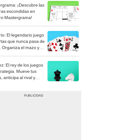
rgrama: ¡Descubre las
ras escondidas en
ro Mastergrama!
rio: El legendario juego
rtas que nunca pasa de
 Organiza el mazo y
stra tu habilidad.
z: El rey de los juegos
trategia. Mueve tus
, anticipa al rival y
gue el jaque mate.