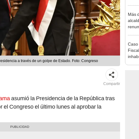
plant
Más d
alcal
renun
reele
Caso 
Fiscal
inhabi
residencia a través de un golpe de Estado. Foto: Congreso
excon
María
Compartir
Lama
asumió la Presidencia de la República tras
 el Congreso el último lunes al aprobar la