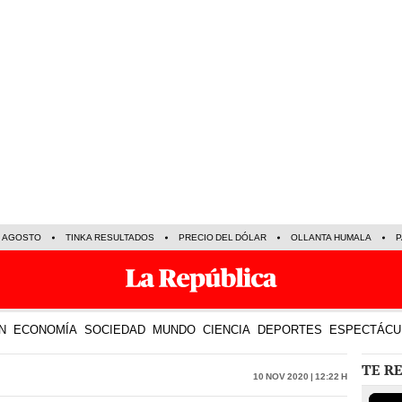
E AGOSTO
TINKA RESULTADOS
PRECIO DEL DÓLAR
OLLANTA HUMALA
P
N
ECONOMÍA
SOCIEDAD
MUNDO
CIENCIA
DEPORTES
ESPECTÁCU
TE R
10 Nov 2020 | 12:22 h