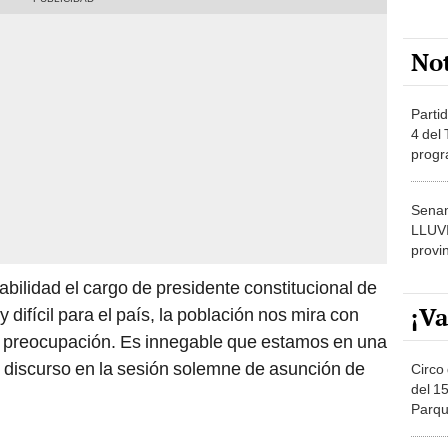
No
Partid
4 del
progr
dónde
Senam
LLUV
provi
bilidad el cargo de presidente constitucional de
¡Va
ifícil para el país, la población nos mira con
a preocupación. Es innegable que estamos en una
 discurso en la sesión solemne de asunción de
Circo 
del 15
Parqu
Migue