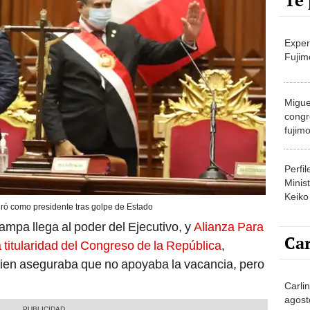
Te 
Exper
Fujim
Migue
congr
fujimo
prime
Perfi
Minist
Keiko
ró como presidente tras golpe de Estado
lampa llega al poder del Ejecutivo, y
Alianza Para
Car
 titularidad del Congreso de la República
,
uien aseguraba que no apoyaba la vacancia, pero
Carlin
agost