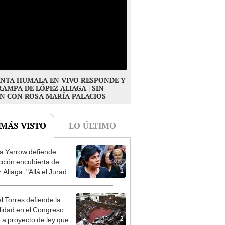
NTA HUMALA EN VIVO RESPONDE Y
RAMPA DE LÓPEZ ALIAGA | SIN
N CON ROSA MARÍA PALACIOS
 MÁS VISTO
LO ÚLTIMO
 Yarrow defiende
cción encubierta de
1
 Aliaga: "Allá el Jurado
e deja sacar la vuelta"
l Torres defiende la
alidad en el Congreso
2
e a proyecto de ley que