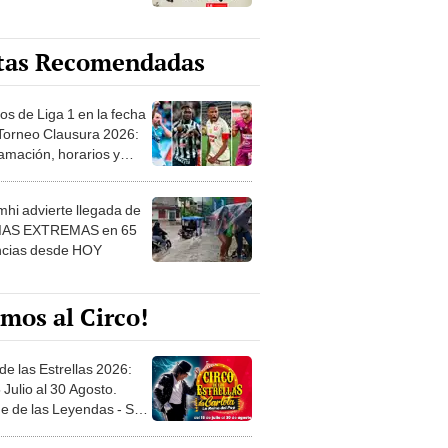
tas Recomendadas
os de Liga 1 en la fecha
 Torneo Clausura 2026:
amación, horarios y
 ver
hi advierte llegada de
IAS EXTREMAS en 65
ncias desde HOY
mos al Circo!
de las Estrellas 2026:
 Julio al 30 Agosto.
e de las Leyendas - San
l