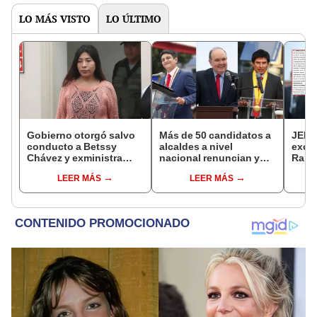
LO MÁS VISTO
LO ÚLTIMO
Gobierno otorgó salvo
Más de 50 candidatos a
JEE 
conducto a Betssy
alcaldes a nivel
excl
Chávez y exministra
nacional renuncian y
Ramí
viajó a México en la
dan paso a la reelección
cand
LEER MÁS
LEER MÁS
madrugada
encubierta
regio
sent