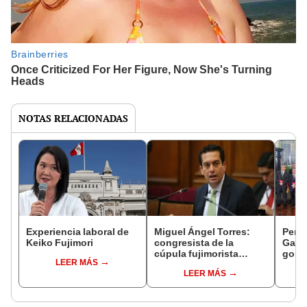
NOTAS RELACIONADAS
Experiencia laboral de
Miguel Ángel Torres:
Perfi
Keiko Fujimori
congresista de la
Gabin
cúpula fujimorista
gobi
LEER MÁS
controlará el primer año
Fujim
LEER MÁS
del Senado