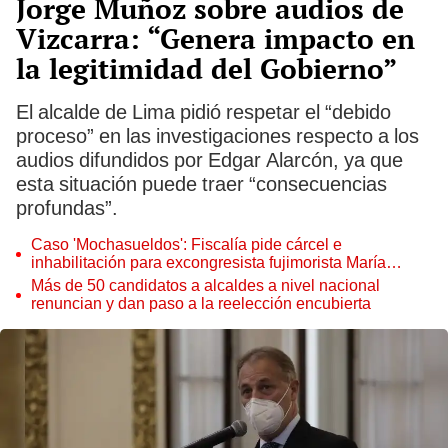
Jorge Muñoz sobre audios de
Vizcarra: “Genera impacto en
la legitimidad del Gobierno”
El alcalde de Lima pidió respetar el “debido
proceso” en las investigaciones respecto a los
audios difundidos por Edgar Alarcón, ya que
esta situación puede traer “consecuencias
profundas”.
Caso 'Mochasueldos': Fiscalía pide cárcel e
inhabilitación para excongresista fujimorista María
Cordero Jon Tay
Más de 50 candidatos a alcaldes a nivel nacional
renuncian y dan paso a la reelección encubierta