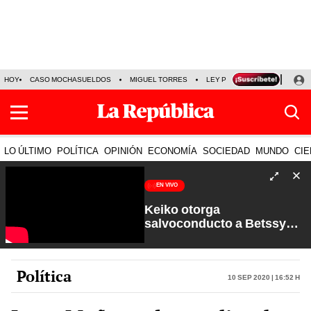
HOY
CASO MOCHASUELDOS
MIGUEL TORRES
LEY PULPÍN
PRECIO DEL
LO ÚLTIMO
POLÍTICA
OPINIÓN
ECONOMÍA
SOCIEDAD
MUNDO
CIE
EN VIVO
Keiko otorga
salvoconducto a Betssy
Chávez y renuevan
Petroperú | Sin Guion con
Rosa María Palacios
Política
10 Sep 2020 | 16:52 h