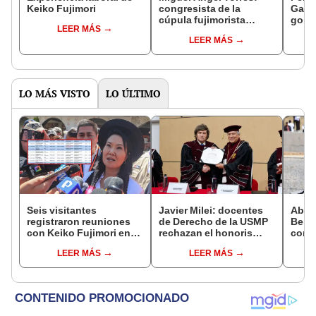
Keiko Fujimori
congresista de la
Gabin
cúpula fujimorista
gobi
LEER MÁS
controlará el primer año
Fujim
LEER MÁS
del Senado
LO MÁS VISTO
LO ÚLTIMO
Seis visitantes
Javier Milei: docentes
Abuc
registraron reuniones
de Derecho de la USMP
Bein
con Keiko Fujimori en
rechazan el honoris
conm
las mismas horas que la
causa otorgado al
Batal
LEER MÁS
LEER MÁS
presidenta se
presidente de Argentina
encontraba en Junín