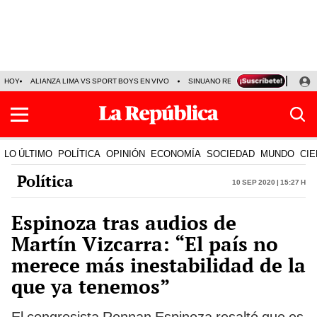
HOY
ALIANZA LIMA VS SPORT BOYS EN VIVO
SINUANO RESULTADOS HOY
JO
LO ÚLTIMO
POLÍTICA
OPINIÓN
ECONOMÍA
SOCIEDAD
MUNDO
CIE
Política
10 Sep 2020 | 15:27 h
Espinoza tras audios de
Martín Vizcarra: “El país no
merece más inestabilidad de la
que ya tenemos”