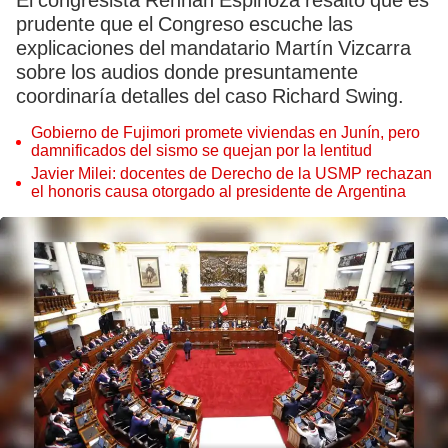
El congresista Rennan Espinoza resaltó que es
prudente que el Congreso escuche las
explicaciones del mandatario Martín Vizcarra
sobre los audios donde presuntamente
coordinaría detalles del caso Richard Swing.
Gobierno de Fujimori promete viviendas en Junín, pero
damnificados del sismo se quejan por la lentitud
Javier Milei: docentes de Derecho de la USMP rechazan
el honoris causa otorgado al presidente de Argentina