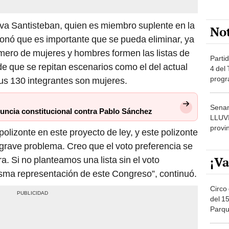
ilva Santisteban, quien es miembro suplente en la
No
onó que es importante que se pueda eliminar, ya
mero de mujeres y hombres formen las listas de
Partid
 de que se repitan escenarios como el del actual
4 del
progr
sus 130 integrantes son mujeres.
dónde
Senam
uncia constitucional contra Pablo Sánchez
LLUV
provi
olizonte en este proyecto de ley, y este polizonte
l grave problema. Creo que el voto preferencia se
¡Va
a. Si no planteamos una lista sin el voto
isma representación de este Congreso”, continuó.
Circo 
del 15
Parqu
Migue