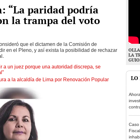
n: “La paridad podría
on la trampa del voto
onsideró que el dictamen de la Comisión de
OLLA
ir en el Pleno, y así exista la posibilidad de rechazar
LA T
l.
GUIO
tuir a un juez porque una autoridad discrepa, se
l”
LO
ura a la alcaldía de Lima por Renovación Popular
Ahora
inves
contr
Minis
ser ut
Caso 
Fiscal
inhabi