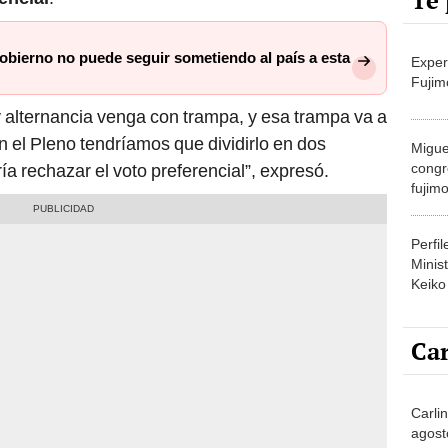
Te 
bierno no puede seguir sometiendo al país a esta
Exper
Fujim
 alternancia venga con trampa, y esa trampa va a
en el Pleno tendríamos que dividirlo en dos
Migue
congr
a rechazar el voto preferencial”, expresó.
fujimo
prime
Perfi
Minist
Keiko
Car
Carli
agost