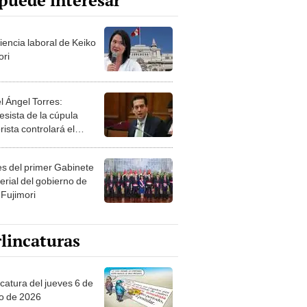
puede interesar
iencia laboral de Keiko
ori
l Ángel Torres:
esista de la cúpula
rista controlará el
r año del Senado
les del primer Gabinete
erial del gobierno de
 Fujimori
lincaturas
ncatura del jueves 6 de
o de 2026