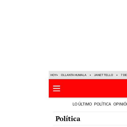
HOY
OLLANTA HUMALA
JANET TELLO
7 D
LO ÚLTIMO
POLÍTICA
OPINIÓ
Política