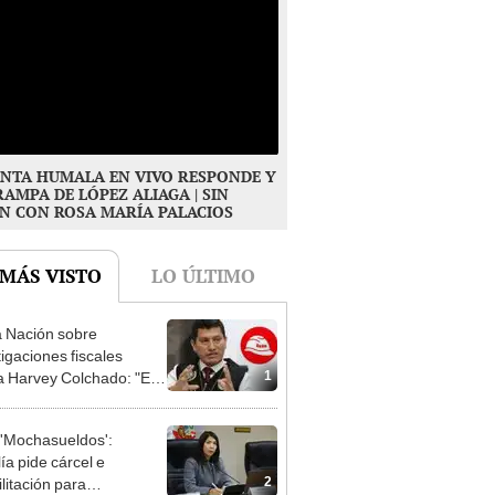
NTA HUMALA EN VIVO RESPONDE Y
RAMPA DE LÓPEZ ALIAGA | SIN
N CON ROSA MARÍA PALACIOS
 MÁS VISTO
LO ÚLTIMO
 Nación sobre
tigaciones fiscales
1
a Harvey Colchado: "El
terio Público no puede
ilizado políticamente"
'Mochasueldos':
ía pide cárcel e
2
litación para