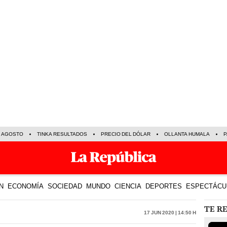
E AGOSTO
TINKA RESULTADOS
PRECIO DEL DÓLAR
OLLANTA HUMALA
P
N
ECONOMÍA
SOCIEDAD
MUNDO
CIENCIA
DEPORTES
ESPECTÁCU
TE R
17 Jun 2020 | 14:50 h