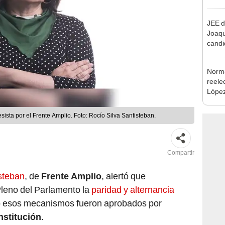
excon
María
JEE d
Joaq
candi
regio
Norma
reele
López
que s
sista por el Frente Amplio. Foto: Rocío Silva Santisteban.
Compartir
steban
, de
Frente Amplio
, alertó que
Pleno del Parlamento la
paridad y alternancia
ndo esos mecanismos fueron aprobados por
stitución
.