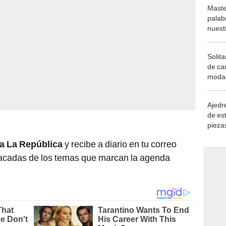
Maste
palab
nuest
Solita
de ca
moda.
demue
Ajedre
de es
piezas
consi
ca La República
y recibe a diario en tu correo
stacadas de los temas que marcan la agenda