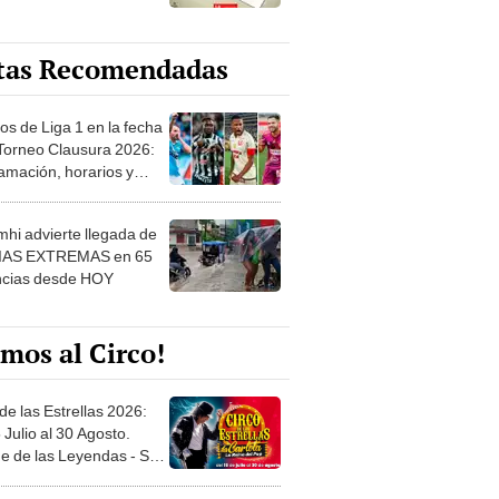
tas Recomendadas
os de Liga 1 en la fecha
 Torneo Clausura 2026:
amación, horarios y
 ver
hi advierte llegada de
IAS EXTREMAS en 65
ncias desde HOY
mos al Circo!
de las Estrellas 2026:
 Julio al 30 Agosto.
e de las Leyendas - San
l