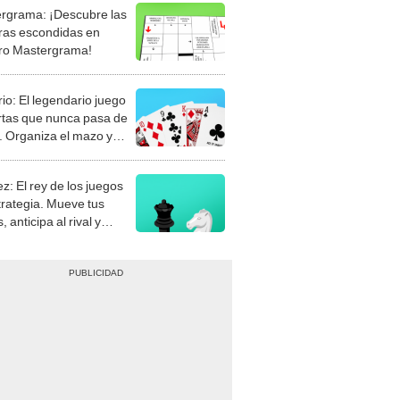
rgrama: ¡Descubre las
ras escondidas en
ro Mastergrama!
rio: El legendario juego
rtas que nunca pasa de
 Organiza el mazo y
stra tu habilidad.
z: El rey de los juegos
trategia. Mueve tus
, anticipa al rival y
gue el jaque mate.