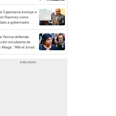
gresista fujimorista
 Cordero Jon Tay
e Cajamarca excluye a
uín Ramírez como
3
dato a gobernador
nal por ocultar sentencia
 Yarrow defiende
cción encubierta de
4
 Aliaga: "Allá el Jurado
e deja sacar la vuelta"