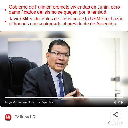
Gobierno de Fujimori promete viviendas en Junín, pero
damnificados del sismo se quejan por la lentitud
Javier Milei: docentes de Derecho de la USMP rechazan
el honoris causa otorgado al presidente de Argentina
Jorge Montenegro Foto: La República
1
/
4
Política LR
Compartir