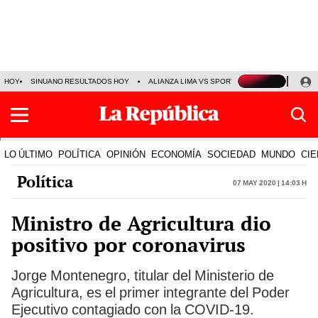
HOY
SINUANO RESULTADOS HOY
ALIANZA LIMA VS SPORT BOYS
JORGE MES
LO ÚLTIMO
POLÍTICA
OPINIÓN
ECONOMÍA
SOCIEDAD
MUNDO
CIE
Política
07 May 2020 | 14:03 h
Ministro de Agricultura dio
positivo por coronavirus
Jorge Montenegro, titular del Ministerio de
Agricultura, es el primer integrante del Poder
Ejecutivo contagiado con la COVID-19.