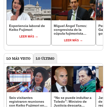
Experiencia laboral de
Miguel Ángel Torres:
Perfi
Keiko Fujimori
congresista de la
Gabin
cúpula fujimorista
gobi
LEER MÁS
controlará el primer año
Fujim
LEER MÁS
del Senado
LO MÁS VISTO
LO ÚLTIMO
Seis visitantes
“No se puede indultar a
Javie
registraron reuniones
Toledo”: Ministro de
de D
con Keiko Fujimori en
Justicia descarta
recha