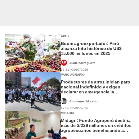
ADEX
Boom agroexportador: Perú
alcanza hito histórico de US$
15.000 millones en 2025
Juan Iparraguirre
17:31 | 04/07/2026
PARO AGRARIO
Productores de arroz inician paro
nacional indefinido y exigen
declarar en emergencia la
agricultura peruana
Emmanuel Moreno
17:06 | 25/05/2026
MIDAGRI
Midagri: Fondo Agroperú destina
más de S/226 millones en créditos
agropecuarios beneficiando a
14.059 pequeños productores del