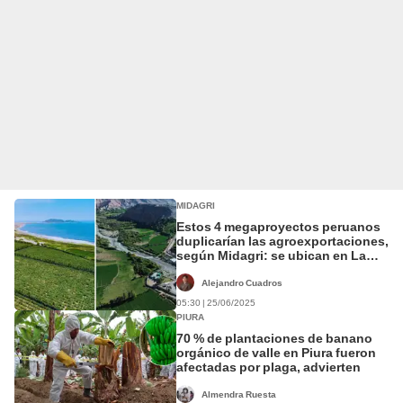
MIDAGRI
Estos 4 megaproyectos peruanos
duplicarían las agroexportaciones,
según Midagri: se ubican en La
Libertad, Áncash, Arequipa y Piura
Alejandro Cuadros
05:30 | 25/06/2025
PIURA
70 % de plantaciones de banano
orgánico de valle en Piura fueron
afectadas por plaga, advierten
Almendra Ruesta