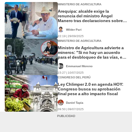
MINISTERIO DE AGRICULTURA
Arequipa: alcalde exige la
renuncia del ministro Ángel
Manero tras declaraciones sobre
priorizar el agua para la minería
Wilder Pari
22:19 | 29/09/2025
MINISTERIO DE AGRICULTURA
Ministro de Agricultura advierte a
mineros: "Si no hay un acuerdo
para el desbloqueo de las vías, el
Gobierno hará cumplir la ley"
Emmanuel Moreno
15:27 | 10/07/2025
CONGRESO DEL PERÚ
Ley Chlimper 2.0 en agenda HOY:
Congreso busca su aprobación
final pese a alto impacto fiscal
Daniel Tapia
09:50 | 09/07/2025