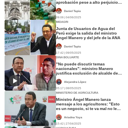
aprobación pese a alto perjuicio
fiscal
Daniel Tapia
09:06 | 04/06/2025
MIDAGRI
Junta de Usuarios de Agua del
Perú exige la salida del ministro
Ángel Manero y del jefe de la ANA
Daniel Tapia
17:42 | 09/05/2025
DINA BOLUARTE
"No puede discutir temas
nacionales": ministro Manero
justifica exclusión de alcalde de
Pataz en conferencia de Dina
Boluarte
Alejandra López
05:17 | 08/05/2025
MINISTERIO DE AGRICULTURA
Ministro Ángel Manero lanza
mensaje a los agricultores: "Esto
es un negocio, si te va mal no le
tienes que pedir nada al Estado"
Ariadna Yaya
15:42 | 27/04/2025