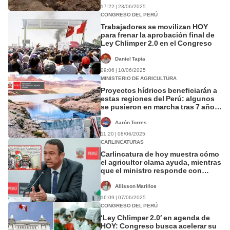
17:22 | 23/06/2025
CONGRESO DEL PERÚ
Trabajadores se movilizan HOY
para frenar la aprobación final de
Ley Chlimper 2.0 en el Congreso
Daniel Tapia
09:06 | 10/06/2025
MINISTERIO DE AGRICULTURA
Proyectos hídricos beneficiarán a
estas regiones del Perú: algunos
se pusieron en marcha tras 7 años
de paralización
Aarón Torres
11:20 | 08/06/2025
CARLINCATURAS
Carlincatura de hoy muestra cómo
el agricultor clama ayuda, mientras
que el ministro responde con
desprecio
Allisson Mariños
16:09 | 07/06/2025
CONGRESO DEL PERÚ
‘Ley Chlimper 2.0′ en agenda de
HOY: Congreso busca acelerar su