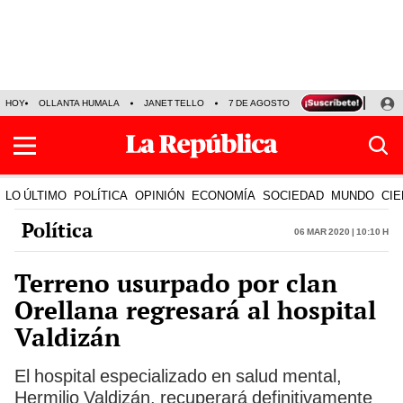
HOY
OLLANTA HUMALA
JANET TELLO
7 DE AGOSTO
TINKA RESULTADOS
LO ÚLTIMO
POLÍTICA
OPINIÓN
ECONOMÍA
SOCIEDAD
MUNDO
CIE
Política
06 Mar 2020 | 10:10 h
Terreno usurpado por clan
Orellana regresará al hospital
Valdizán
El hospital especializado en salud mental,
Hermilio Valdizán, recuperará definitivamente