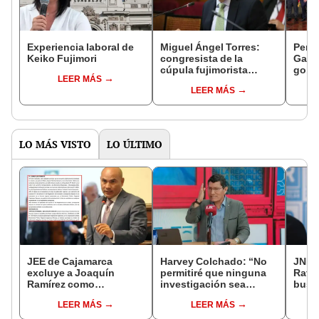
Experiencia laboral de
Miguel Ángel Torres:
Perfi
Keiko Fujimori
congresista de la
Gabin
cúpula fujimorista
gobi
LEER MÁS
controlará el primer año
Fujim
LEER MÁS
del Senado
LO MÁS VISTO
LO ÚLTIMO
JEE de Cajamarca
Harvey Colchado: “No
JNE a
excluye a Joaquín
permitiré que ninguna
Rafae
Ramírez como
investigación sea
busca
candidato a gobernador
utilizada como presión
la Mu
LEER MÁS
LEER MÁS
regional por ocultar
política”
Lima
sentencia