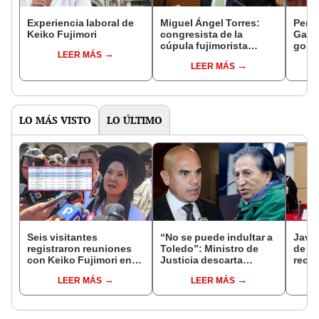
Experiencia laboral de
Miguel Ángel Torres:
Perfi
Keiko Fujimori
congresista de la
Gabin
cúpula fujimorista
gobi
LEER MÁS
controlará el primer año
Fujim
LEER MÁS
del Senado
LO MÁS VISTO
LO ÚLTIMO
Seis visitantes
“No se puede indultar a
Javie
registraron reuniones
Toledo”: Ministro de
de D
con Keiko Fujimori en
Justicia descarta
recha
las mismas horas que la
beneficio para el
causa
LEER MÁS
LEER MÁS
presidenta se
exmandatario
presi
encontraba en Junín