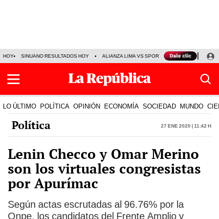
HOY
SINUANO RESULTADOS HOY
ALIANZA LIMA VS SPORT BOYS
JORGE MES
LO ÚLTIMO
POLÍTICA
OPINIÓN
ECONOMÍA
SOCIEDAD
MUNDO
CIE
Política
27 Ene 2020 | 11:42 h
Lenin Checco y Omar Merino
son los virtuales congresistas
por Apurímac
Según actas escrutadas al 96.76% por la
Onpe, los candidatos del Frente Amplio y