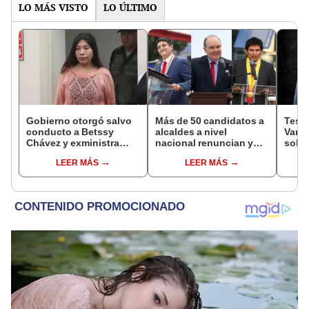
LO MÁS VISTO
LO ÚLTIMO
Gobierno otorgó salvo
Más de 50 candidatos a
Testi
conducto a Betssy
alcaldes a nivel
Varil
Chávez y exministra
nacional renuncian y
sobo
viajó a México en la
dan paso a la reelección
Orell
LEER MÁS
LEER MÁS
madrugada
encubierta