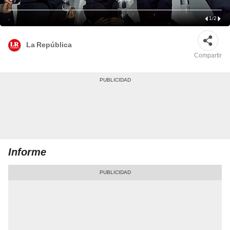
.
1
/
2
La República
Compartir
Informe