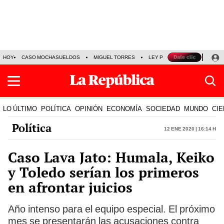
HOY
CASO MOCHASUELDOS
MIGUEL TORRES
LEY PULPÍN
PRECIO DEL
LO ÚLTIMO
POLÍTICA
OPINIÓN
ECONOMÍA
SOCIEDAD
MUNDO
CIE
Política
12 Ene 2020 | 16:14 h
Caso Lava Jato: Humala, Keiko
y Toledo serían los primeros
en afrontar juicios
Año intenso para el equipo especial. El próximo
mes se presentarán las acusaciones contra