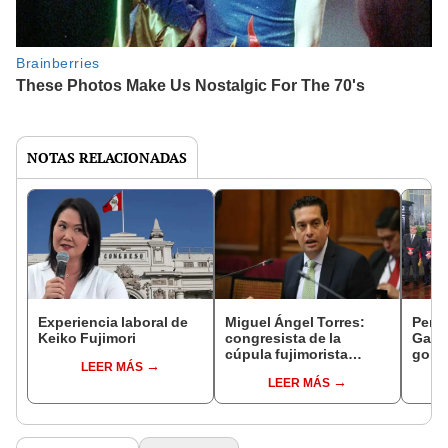
NOTAS RELACIONADAS
Experiencia laboral de
Miguel Ángel Torres:
Perfi
Keiko Fujimori
congresista de la
Gabin
cúpula fujimorista
gobi
LEER MÁS
controlará el primer año
Fujim
LEER MÁS
del Senado