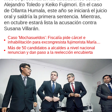
Alejandro Toledo y Keiko Fujimori. En el caso
de Ollanta Humala, este año se iniciará el juicio
oral y saldría la primera sentencia. Mientras,
en octubre estará lista la acusación contra
Susana Villarán.
Caso 'Mochasueldos': Fiscalía pide cárcel e
inhabilitación para excongresista fujimorista María
Cordero Jon Tay
Más de 50 candidatos a alcaldes a nivel nacional
renuncian y dan paso a la reelección encubierta