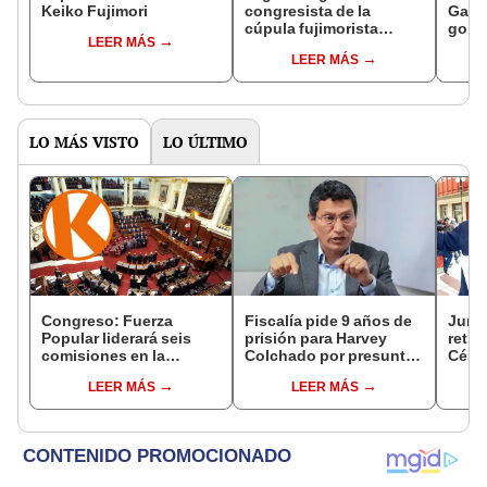
Keiko Fujimori
congresista de la
Gabin
cúpula fujimorista
gobi
LEER MÁS
controlará el primer año
Fujim
LEER MÁS
del Senado
LO MÁS VISTO
LO ÚLTIMO
Congreso: Fuerza
Fiscalía pide 9 años de
Junto
Popular liderará seis
prisión para Harvey
retro
comisiones en la
Colchado por presunta
César
Cámara de Diputados
negociación
será 
LEER MÁS
LEER MÁS
incompatible y falsedad
Comis
ideológica