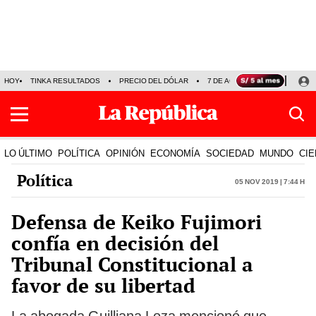
HOY
TINKA RESULTADOS
PRECIO DEL DÓLAR
7 DE AGOSTO
OLLANTA H
LO ÚLTIMO
POLÍTICA
OPINIÓN
ECONOMÍA
SOCIEDAD
MUNDO
CIE
Política
05 Nov 2019 | 7:44 h
Defensa de Keiko Fujimori
confía en decisión del
Tribunal Constitucional a
favor de su libertad