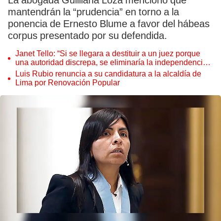
La abogada Guilliana Loza mencionó que
mantendrán la “prudencia” en torno a la
ponencia de Ernesto Blume a favor del hábeas
corpus presentado por su defendida.
Janet Tello: “Si se llegara a destituir a un juez porque
una autoridad discrepa, se eliminaría la independencia
judicial”
Luis Rubio renuncia a su candidatura a la alcaldía de
Lima por Renovación Popular