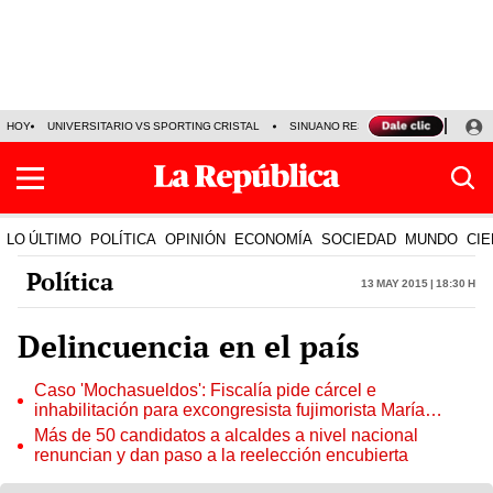
HOY
UNIVERSITARIO VS SPORTING CRISTAL
SINUANO RESULTADOS HOY
CA
LO ÚLTIMO
POLÍTICA
OPINIÓN
ECONOMÍA
SOCIEDAD
MUNDO
CIE
Política
13 May 2015 | 18:30 h
Delincuencia en el país
Caso 'Mochasueldos': Fiscalía pide cárcel e
inhabilitación para excongresista fujimorista María
Cordero Jon Tay
Más de 50 candidatos a alcaldes a nivel nacional
renuncian y dan paso a la reelección encubierta