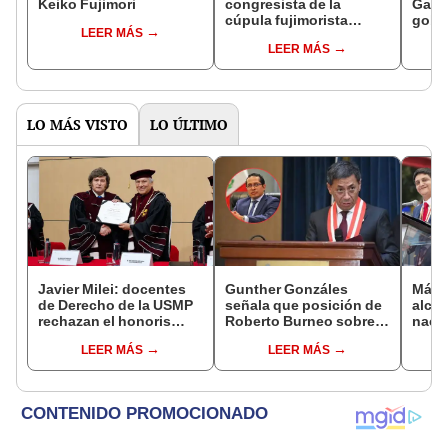
Keiko Fujimori
congresista de la
Gabin
cúpula fujimorista
gobi
LEER MÁS
controlará el primer año
Fujim
LEER MÁS
del Senado
LO MÁS VISTO
LO ÚLTIMO
Javier Milei: docentes
Gunther Gonzáles
Más d
de Derecho de la USMP
señala que posición de
alcal
rechazan el honoris
Roberto Burneo sobre
nacio
causa otorgado al
reelección de López
dan p
LEER MÁS
LEER MÁS
presidente de Argentina
Aliaga no representan al
encu
JNE