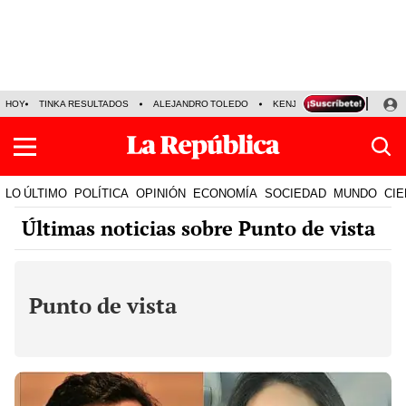
HOY
TINKA RESULTADOS
ALEJANDRO TOLEDO
KENJI FUJIMORI
PRECIO
LO ÚLTIMO
POLÍTICA
OPINIÓN
ECONOMÍA
SOCIEDAD
MUNDO
CIE
Últimas noticias sobre Punto de vista
Punto de vista