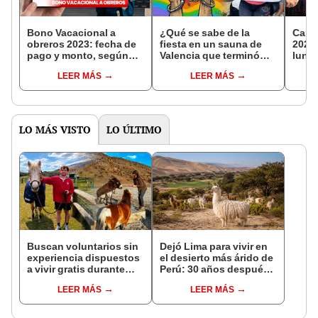
Bono Vacacional a
¿Qué se sabe de la
Calen
obreros 2023: fecha de
fiesta en un sauna de
2023:
pago y monto, según
Valencia que terminó
luna 
tabla salarial del MPPE
con 33 detenidos?
Vene
LEER MÁS
LEER MÁS
LO MÁS VISTO
LO ÚLTIMO
Buscan voluntarios sin
Dejó Lima para vivir en
experiencia dispuestos
el desierto más árido de
a vivir gratis durante
Perú: 30 años después,
una semana: para
un rebaño de llamas
LEER MÁS
LEER MÁS
cuidar caballos, burros
creó un sorprendente
y otros animales
ecosistema
rescatados en un