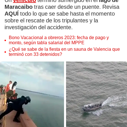
Un
vehículo
terminó sumergido en el
lago de
Maracaibo
tras caer desde un puente. Revisa
AQUÍ
todo lo que se sabe hasta el momento
sobre el rescate de los tripulantes y la
investigación del accidente.
Bono Vacacional a obreros 2023: fecha de pago y
monto, según tabla salarial del MPPE
¿Qué se sabe de la fiesta en un sauna de Valencia que
terminó con 33 detenidos?