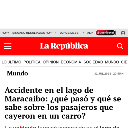
HOY
SINUANO RESULTADOS HOY
JORGE MESSI
ALIANZA LIMA VS SPORT BO
LO ÚLTIMO
POLÍTICA
OPINIÓN
ECONOMÍA
SOCIEDAD
MUNDO
CIE
Mundo
31 Jul 2023 | 20:55 h
Accidente en el lago de
Maracaibo: ¿qué pasó y qué se
sabe sobre los pasajeros que
cayeron en un carro?