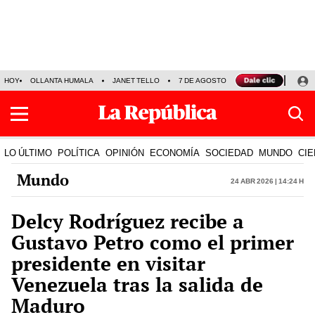
HOY
OLLANTA HUMALA
JANET TELLO
7 DE AGOSTO
TINKA RESULTADOS
LO ÚLTIMO
POLÍTICA
OPINIÓN
ECONOMÍA
SOCIEDAD
MUNDO
CIE
Mundo
24 Abr 2026 | 14:24 h
Delcy Rodríguez recibe a
Gustavo Petro como el primer
presidente en visitar
Venezuela tras la salida de
Maduro