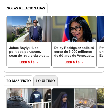
NOTAS RELACIONADAS
Jaime Bayly: “Los
Delcy Rodríguez solicitó
Petro
políticos peruanos,
cerca de 5.000 millones
una "
sean de izquierda o de
de dólares de Venezuela
Esta
derecha, siempre
a la directora del Fondo
capaz
LEER MÁS
LEER MÁS
encuentran la manera
Monetario Internacional
relac
de decepcionarte”
Latin
LO MÁS VISTO
LO ÚLTIMO