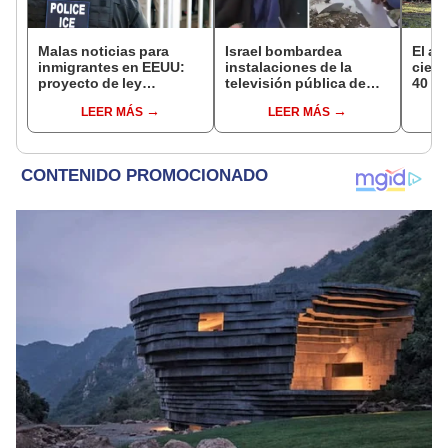
Malas noticias para
Israel bombardea
El al
inmigrantes en EEUU:
instalaciones de la
cienc
proyecto de ley
televisión pública de
40 añ
obligaría a estos
Irán: transmisión se
natur
LEER MÁS
LEER MÁS
condados de Texas a
cortó por explosión en
reint
colaborar con ICE
vivo
asno 
convi
en un
vida