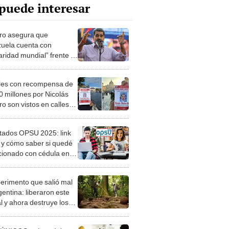
puede interesar
o asegura que
uela cuenta con
aridad mundial” frente al
 de submarino nuclear
arte de EE.UU.
les con recompensa de
 millones por Nicolás
o son vistos en calles
ancia, Alemania y otros
s
tados OPSU 2025: link
al y cómo saber si quedé
cionado con cédula en el
ma Nacional de Ingreso
nezuela
perimento que salió mal
gentina: liberaron este
l y ahora destruye los
es milenarios de la
onia