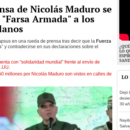
nsa de Nicolás Maduro se
 "Farsa Armada" a los
lanos
apsus en una rueda de prensa tras decir que la
Fuerza
¿QUÉ
a" y contradecirse en sus declaraciones sobre el
LO Q
ESPI
SAN
ta con “solidaridad mundial” frente al envío de
E.UU.
 millones por Nicolás Maduro son vistos en calles de
LO
Dejó L
desie
30 añ
de ll
sorpr
Nayib
Salva