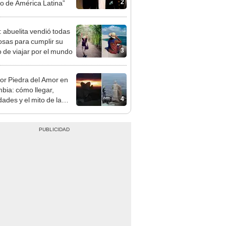
2
o de América Latina”
l: abuelita vendió todas
osas para cumplir su
3
 de viajar por el mundo
or Piedra del Amor en
bia: cómo llegar,
4
dades y el mito de la
de la Fertilidad