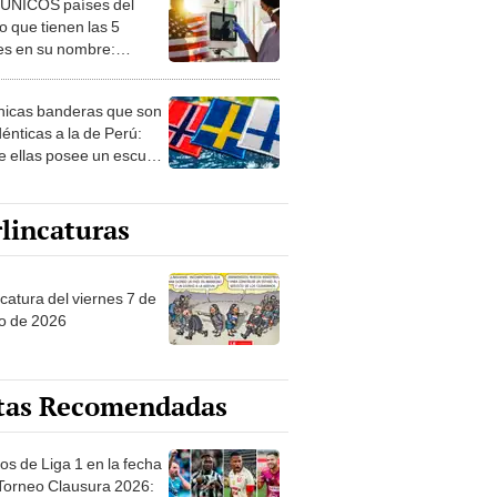
 ÚNICOS países del
 que tienen las 5
es en su nombre:
ca cuenta con uno
nicas banderas que son
dénticas a la de Perú:
e ellas posee un escudo
imilar
lincaturas
catura del viernes 7 de
o de 2026
tas Recomendadas
os de Liga 1 en la fecha
 Torneo Clausura 2026: