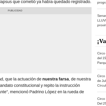
l lapsus que cometió ya había quedado registrado.
progr
dónde
Senam
LLUV
provi
¡Va
Circo 
del 15
Parqu
Migue
Circo
dad, que la actuación de
nuestra farsa
, de nuestra
de Jul
ndato constitucional y repito la instrucción
Círcul
te", mencionó Padrino López en la rueda de
Circo
Del 2