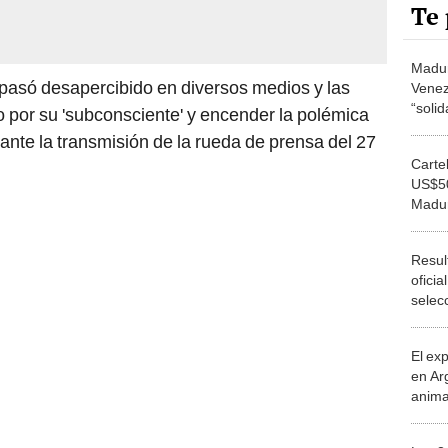
Te 
Madur
 pasó desapercibido en diversos medios y las
Venez
“solid
o por su 'subconsciente' y encender la polémica
envío
nte la transmisión de la rueda de prensa del 27
por p
Carte
US$50
Madur
de Fr
paíse
Resul
ofici
selec
Siste
de Ve
El ex
en Ar
anima
bosqu
Patag