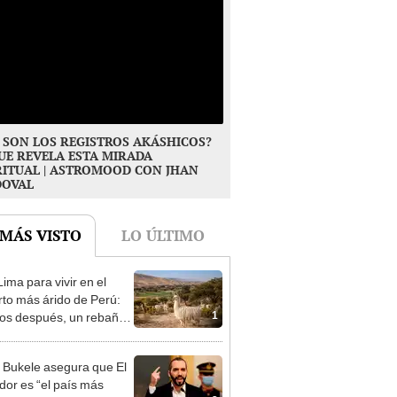
 SON LOS REGISTROS AKÁSHICOS?
UE REVELA ESTA MIRADA
RITUAL | ASTROMOOD CON JHAN
DOVAL
 MÁS VISTO
LO ÚLTIMO
ima para vivir en el
rto más árido de Perú:
1
os después, un rebaño
amas creó un
endente ecosistema
 Bukele asegura que El
dor es “el país más