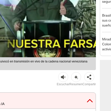
segur
Brasi
sus c
sueño
Mirad
Colom
activi
Rana 
quivocó en transmisión en vivo de la cadena nacional venezolana
Escuchar
Resumen
Compartir
 IA