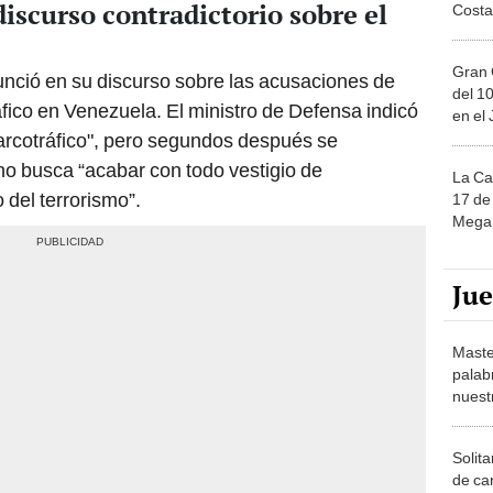
discurso contradictorio sobre el
Costa
Gran 
nció en su discurso sobre las acusaciones de
del 10
fico en Venezuela. El ministro de Defensa indicó
en el
arcotráfico", pero segundos después se
rno busca “acabar con todo vestigio de
La Ca
io del terrorismo”.
17 de 
Mega 
Ju
Maste
palab
nuest
Solita
de ca