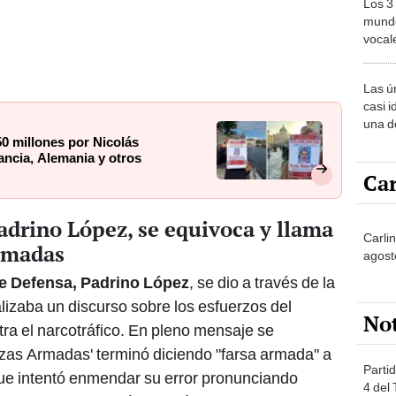
Los 3
mundo
vocal
Améri
Las ú
casi i
una d
muy s
0 millones por Nicolás
ancia, Alemania y otros
Car
adrino López, se equivoca y llama
Carlin
Armadas
agost
de Defensa, Padrino López
, se dio a través de la
izaba un discurso sobre los esfuerzos del
No
ra el narcotráfico. En pleno mensaje se
rzas Armadas' terminó diciendo "farsa armada" a
Partid
que intentó enmendar su error pronunciando
4 del