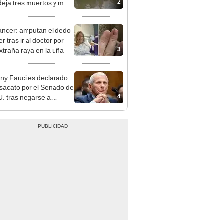
2
deja tres muertos y más
0.000 personas sin luz
áncer: amputan el dedo
r tras ir al doctor por
3
xtraña raya en la uña
ny Fauci es declarado
sacato por el Senado de
4
. tras negarse a
nder preguntas sobre el
-19