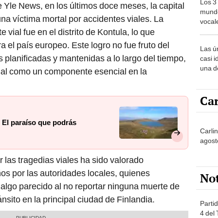
Los 3
 Yle News, en los últimos doce meses, la capital
mundo
na víctima mortal por accidentes viales. La
vocal
 vial fue en el distrito de Kontula, lo que
Améri
a el país europeo. Este logro no fue fruto del
Las ú
as planificadas y mantenidas a lo largo del tiempo,
casi i
una d
vial como un componente esencial en la
muy s
Car
? El paraíso que podrás
Carli
agost
r las tragedias viales ha sido valorado
ños por las autoridades locales, quienes
No
algo parecido al no reportar ninguna muerte de
nsito en la principal ciudad de Finlandia.
Partid
4 del