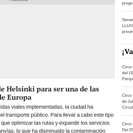
progr
dónde
Senam
LLUV
provi
¡Va
Circo 
del 15
Parqu
Migue
e Helsinki para ser una de las
de Europa
Circo
de Jul
didas viales implementadas, la ciudad ha
Círcul
 transporte público. Para llevar a cabo este tipo
que optimizar las rutas y expandir los servicios
Circo
Del 2
nvías, lo que ha disminuido la contaminación