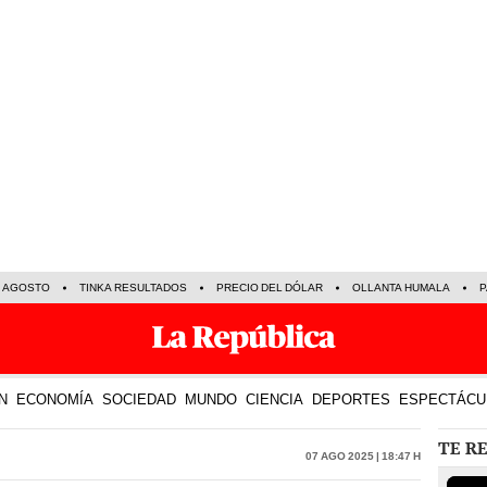
E AGOSTO
TINKA RESULTADOS
PRECIO DEL DÓLAR
OLLANTA HUMALA
P
N
ECONOMÍA
SOCIEDAD
MUNDO
CIENCIA
DEPORTES
ESPECTÁCU
TE R
07 Ago 2025 | 18:47 h