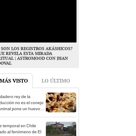
 SON LOS REGISTROS AKÁSHICOS?
UE REVELA ESTA MIRADA
RITUAL | ASTROMOOD CON JHAN
DOVAL
 MÁS VISTO
LO ÚLTIMO
rdadero rey de la
ducción no es el conejo:
1
animal pone un huevo
tres segundos, vive
 50 años y solo no
e temporal en Chile
 la Antártida
ado al fenómeno de El