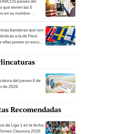
 ÚNICOS países del
 que tienen las 5
es en su nombre:
ca cuenta con uno
nicas banderas que son
dénticas a la de Perú:
e ellas posee un escudo
imilar
lincaturas
ncatura del jueves 6 de
o de 2026
tas Recomendadas
os de Liga 1 en la fecha
 Torneo Clausura 2026: