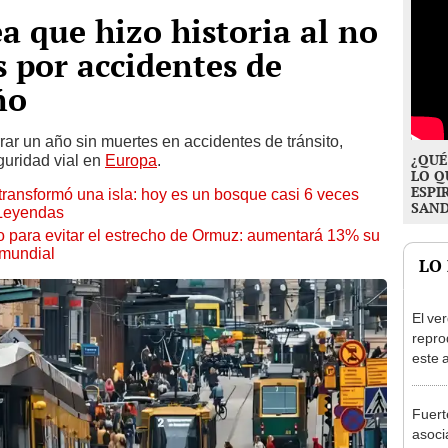
a que hizo historia al no
s por accidentes de
ño
errar un año sin muertes en accidentes de tránsito,
¿QUÉ
uridad vial en
Europa
.
LO Q
ESPI
transformó una isla: hoy es un bosque casi 6 veces
SAN
 Leyendas
o para evitar el estrecho de Ormuz: aumentará 13% su
 mundial
LO
El ve
repro
este 
cada 
hasta
Fuert
habita
asoci