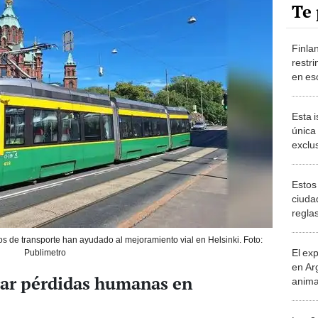
Te 
Finla
restri
en esc
ranki
OCD
Esta i
única
exclu
que s
Estos
ciuda
regla
arrie
os de transporte han ayudado al mejoramiento vial en Helsinki. Foto:
depor
El ex
Publimetro
en Ar
rar pérdidas humanas en
anima
bosqu
Patag