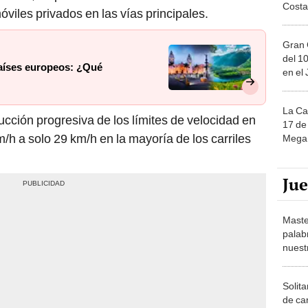
Costa
óviles privados en las vías principales.
Gran 
del 10
países europeos: ¿Qué
en el
La Ca
ucción progresiva de los límites de velocidad en
17 de 
h a solo 29 km/h en la mayoría de los carriles
Mega 
Ju
Maste
palab
nuest
Solita
de ca