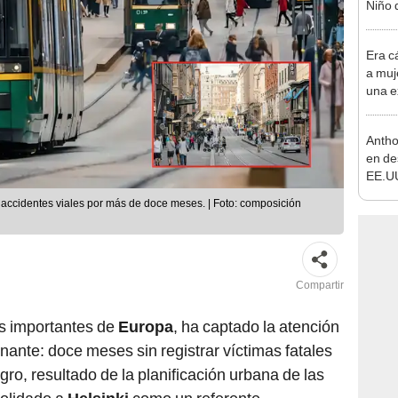
Niño 
de 30
Era c
a muje
una e
Antho
en de
EE.UU
respo
 accidentes viales por más de doce meses. | Foto: composición
covid
Compartir
ás importantes de
Europa
, ha captado la atención
onante: doce meses sin registrar víctimas fatales
gro, resultado de la planificación urbana de las