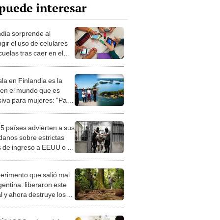
puede interesar
ndia sorprende al
ngir el uso de celulares
uelas tras caer en el
ng de educación de la
E
sla en Finlandia es la
 en el mundo que es
siva para mujeres: "Para
e sientan más seguras"
 5 países advierten a sus
danos sobre estrictas
s de ingreso a EEUU o se
sgan a ser detenidos y
tados
perimento que salió mal
gentina: liberaron este
l y ahora destruye los
es milenarios de la
onia