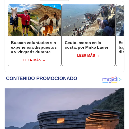
Buscan voluntarios sin
Ceuta: moros en la
Este 
experiencia dispuestos
costa, por Mirko Lauer
bajo 
a vivir gratis durante
diseñ
LEER MÁS
una semana: para
una g
LEER MÁS
cuidar caballos, burros
tiene
y otros animales
rescatados en un
refugio por 2 horas