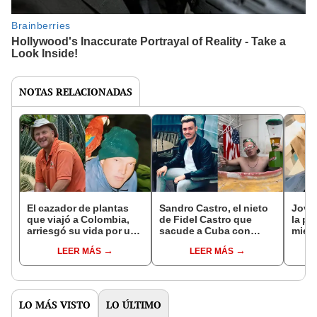
NOTAS RELACIONADAS
El cazador de plantas
Sandro Castro, el nieto
Jove
que viajó a Colombia,
de Fidel Castro que
la pa
arriesgó su vida por una
sacude a Cuba con
mient
orquídea y y terminó
fiestas, lujos y
trans
LEER MÁS
LEER MÁS
nueve meses
polémicas: "La política
TikT
secuestrado
no es lo mío"
LO MÁS VISTO
LO ÚLTIMO