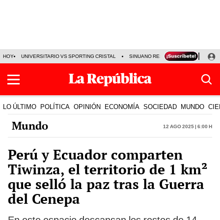
HOY
UNIVERSITARIO VS SPORTING CRISTAL
SINUANO RESULTADOS HOY
CA
LO ÚLTIMO
POLÍTICA
OPINIÓN
ECONOMÍA
SOCIEDAD
MUNDO
CIE
Mundo
12 Ago 2025 | 6:00 h
Perú y Ecuador comparten
Tiwinza, el territorio de 1 km²
que selló la paz tras la Guerra
del Cenepa