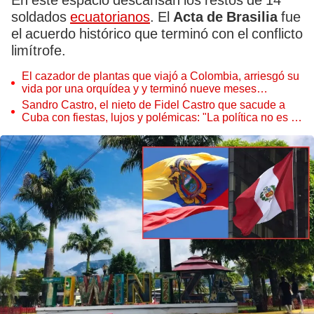
En este espacio descansan los restos de 14
soldados
ecuatorianos
. El
Acta de Brasilia
fue
el acuerdo histórico que terminó con el conflicto
limítrofe.
El cazador de plantas que viajó a Colombia, arriesgó su
vida por una orquídea y y terminó nueve meses
secuestrado
Sandro Castro, el nieto de Fidel Castro que sacude a
Cuba con fiestas, lujos y polémicas: "La política no es lo
mío"