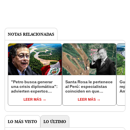
NOTAS RELACIONADAS
"Petro busca generar
Santa Rosa le pertenece
Gusta
una crisis diplomática":
al Perú: especialistas
repor
advierten expertos
coinciden en que
Amaz
colombianos tras la
Gustavo Petro usa
Colom
LEER MÁS
LEER MÁS
denuncia contra Perú
conflicto para desviar
pasar
por territorio
atención
de 2
LO MÁS VISTO
LO ÚLTIMO