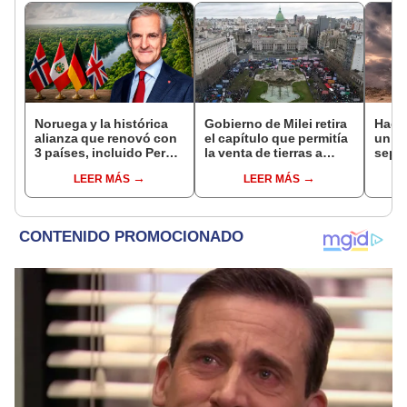
Noruega y la histórica
Gobierno de Milei retira
Hace
alianza que renovó con
el capítulo que permitía
un vo
3 países, incluido Perú,
la venta de tierras a
sepul
para frenar la
extranjeros tras el
prov
LEER MÁS
LEER MÁS
deforestación de la
rechazo social
veran
Amazonía al 2030
histo
moni