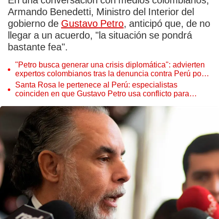
En una conversación con medios colombianos,
Armando Benedetti, Ministro del Interior del
gobierno de
Gustavo Petro
, anticipó que, de no
llegar a un acuerdo, "la situación se pondrá
bastante fea".
"Petro busca generar una crisis diplomática": advierten
expertos colombianos tras la denuncia contra Perú por
territorio
Santa Rosa le pertenece al Perú: especialistas
coinciden en que Gustavo Petro usa conflicto para
desviar atención