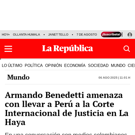
HOY
OLLANTA HUMALA
JANET TELLO
7 DE AGOSTO
TINKA RESULTADOS
LO ÚLTIMO
POLÍTICA
OPINIÓN
ECONOMÍA
SOCIEDAD
MUNDO
CIE
Mundo
06 Ago 2025 | 11:01 h
Armando Benedetti amenaza
con llevar a Perú a la Corte
Internacional de Justicia en La
Haya