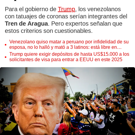
Para el gobierno de
Trump
, los venezolanos
con tatuajes de coronas serían integrantes del
Tren de Aragua
. Pero expertos señalan que
estos criterios son cuestionables.
Venezolano quiso matar a peruano por infidelidad de su
esposa, no lo halló y mató a 3 latinos: está libre en
EEUU tras ser repatriado
Trump quiere exigir depósitos de hasta US$15.000 a los
solicitantes de visa para entrar a EEUU en este 2025