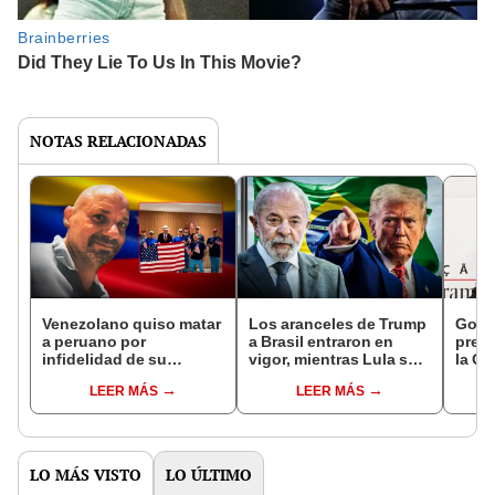
NOTAS RELACIONADAS
Venezolano quiso matar
Los aranceles de Trump
Gobi
a peruano por
a Brasil entraron en
pres
infidelidad de su
vigor, mientras Lula se
la OM
esposa, no lo halló y
mantiene firme: "La
aran
LEER MÁS
LEER MÁS
mató a 3 latinos: está
soberanía no está en
por 
libre en EEUU tras ser
discusión"
repatriado
LO MÁS VISTO
LO ÚLTIMO