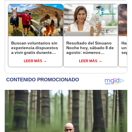
Buscan voluntarios sin
Resultado del Sinuano
Hace
experiencia dispuestos
Noche hoy, sábado 8 de
un vo
a vivir gratis durante
agosto: números
sepul
una semana: para
ganadores de la lotería
prov
LEER MÁS
LEER MÁS
cuidar caballos, burros
de Colombia
veran
y otros animales
histo
rescatados en un
moni
refugio por 2 horas