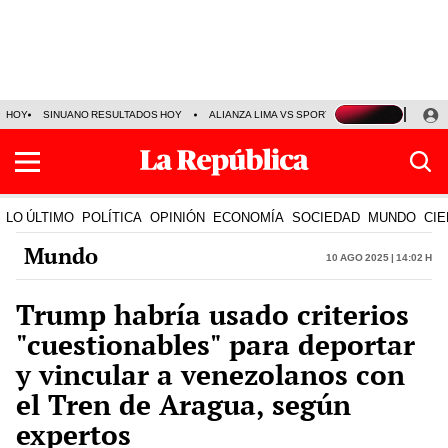
HOY
SINUANO RESULTADOS HOY
ALIANZA LIMA VS SPORT BOYS
JORGE MES
LO ÚLTIMO
POLÍTICA
OPINIÓN
ECONOMÍA
SOCIEDAD
MUNDO
CIE
Mundo
10 Ago 2025 | 14:02 h
Trump habría usado criterios
"cuestionables" para deportar
y vincular a venezolanos con
el Tren de Aragua, según
expertos