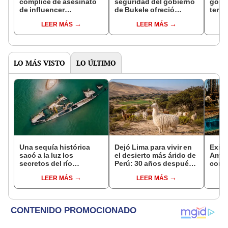
cómplice de asesinato
seguridad del gobierno
golpe
de influencer
de Bukele ofreció
term
venezolano mientras
testificar en su contra a
y Fra
LEER MÁS
LEER MÁS
transmitía en vivo por
cambio de asilo político
40 °C
TikTok
en EE. UU.
turis
LO MÁS VISTO
LO ÚLTIMO
Una sequía histórica
Dejó Lima para vivir en
Exist
sacó a la luz los
el desierto más árido de
Amér
secretos del río
Perú: 30 años después,
comp
Danubio: barcos de la
un rebaño de llamas
reser
LEER MÁS
LEER MÁS
Segunda Guerra
creó un sorprendente
descu
Mundial, fósiles de
ecosistema
accid
mamut y más
su ob