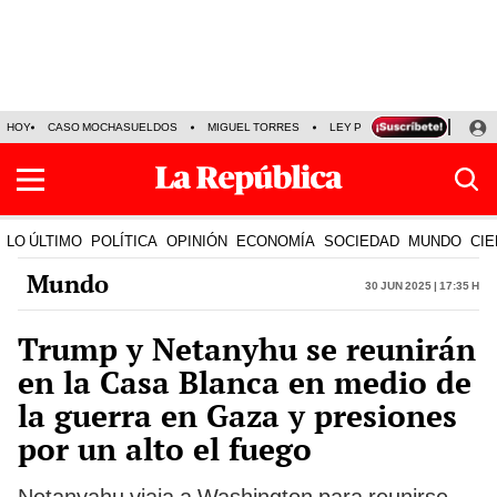
HOY
CASO MOCHASUELDOS
MIGUEL TORRES
LEY PULPÍN
PRECIO DEL
LO ÚLTIMO
POLÍTICA
OPINIÓN
ECONOMÍA
SOCIEDAD
MUNDO
CIE
Mundo
30 Jun 2025 | 17:35 h
Trump y Netanyhu se reunirán
en la Casa Blanca en medio de
la guerra en Gaza y presiones
por un alto el fuego