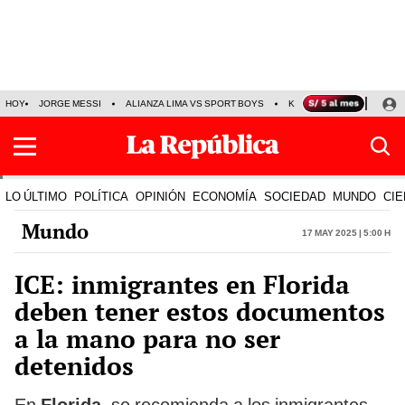
HOY
JORGE MESSI
ALIANZA LIMA VS SPORT BOYS
KENJI FUJIMORI
PRE
LO ÚLTIMO
POLÍTICA
OPINIÓN
ECONOMÍA
SOCIEDAD
MUNDO
CIE
Mundo
17 May 2025 | 5:00 h
ICE: inmigrantes en Florida
deben tener estos documentos
a la mano para no ser
detenidos