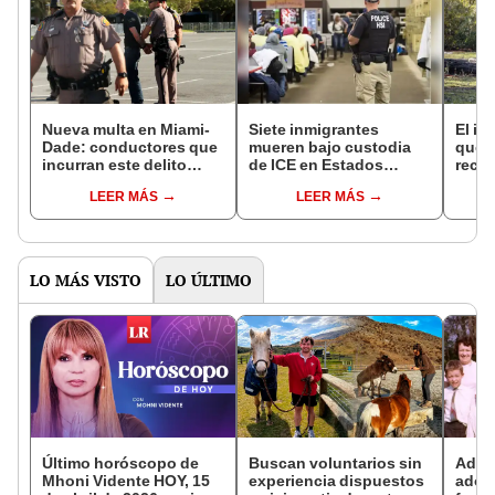
Nueva multa en Miami-
Siete inmigrantes
El in
Dade: conductores que
mueren bajo custodia
que l
incurran este delito
de ICE en Estados
recur
serán sancionados por
Unidos: esta es la lista
la na
LEER MÁS
LEER MÁS
el FLHSMV en 2025
oficial de fallecidos
reint
asno 
convi
en un
vida
LO MÁS VISTO
LO ÚLTIMO
Último horóscopo de
Buscan voluntarios sin
Adul
Mhoni Vidente HOY, 15
experiencia dispuestos
adop