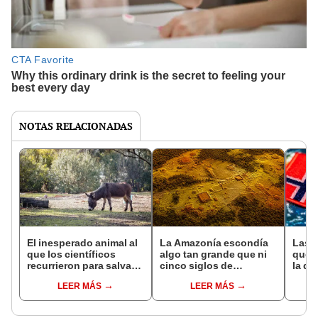
NOTAS RELACIONADAS
El inesperado animal al
La Amazonía escondía
Las 
que los científicos
algo tan grande que ni
que s
recurrieron para salvar
cinco siglos de
la de
la naturaleza: la
exploraciones lograron
pose
LEER MÁS
LEER MÁS
reintroducción de un
encontrarlo: el hallazgo
simil
asno salvaje está
podría cambiar todo lo
convirtiendo el desierto
que se sabía sobre su