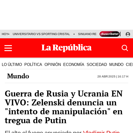
HOY
UNIVERSITARIO VS SPORTING CRISTAL
SINUANO RESULTADOS HOY
CA
LO ÚLTIMO
POLÍTICA
OPINIÓN
ECONOMÍA
SOCIEDAD
MUNDO
CIE
Mundo
28 Abr 2025 | 16:17 h
Guerra de Rusia y Ucrania EN
VIVO: Zelenski denuncia un
"intento de manipulación" en
tregua de Putin