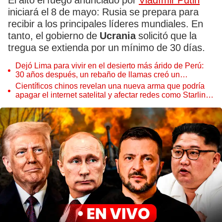
El alto el fuego anunciado por
Vladímir Putin
iniciará el 8 de mayo: Rusia se prepara para
recibir a los principales líderes mundiales. En
tanto, el gobierno de
Ucrania
solicitó que la
tregua se extienda por un mínimo de 30 días.
Dejó Lima para vivir en el desierto más árido de Perú:
30 años después, un rebaño de llamas creó un
sorprendente ecosistema
Científicos chinos revelan una nueva arma que podría
apagar el internet satelital y afectar redes como Starlink
de Elon Musk