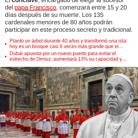
El
cónclave
, encargado de elegir al sucesor
del
papa Francisco
, comenzará entre 15 y 20
días después de su muerte. Los 135
cardenales menores de 80 años podrán
participar en este proceso secreto y tradicional.
Plantó un árbol durante 40 años y transformó una isla:
hoy es un bosque casi 6 veces más grande que el
Parque de las Leyendas
Dubái apuesta por un nuevo puerto para evitar el
estrecho de Ormuz: aumentará 13% su capacidad y
reforzará el comercio mundial