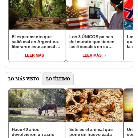
El experimento que
Los 3 ÚNICOS países
Las 
salió mal en Argentina:
del mundo que tienen
que s
liberaron este animal y
las 5 vocales en su
la de
ahora destruye los
nombre: América cuenta
pose
LEER MÁS
LEER MÁS
bosques milenarios de
con uno
simil
la Patagonia
LO MÁS VISTO
LO ÚLTIMO
Hace 40 años
Este es el animal que
Una f
devolvieron un asno
pone un huevo cada
conve