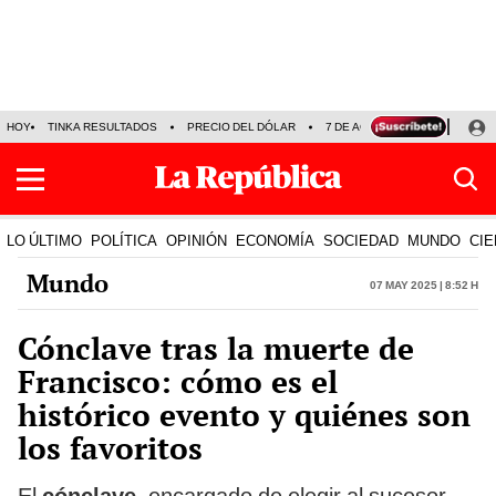
HOY
TINKA RESULTADOS
PRECIO DEL DÓLAR
7 DE AGOSTO
OLLANTA H
LO ÚLTIMO
POLÍTICA
OPINIÓN
ECONOMÍA
SOCIEDAD
MUNDO
CIE
Mundo
07 May 2025 | 8:52 h
Cónclave tras la muerte de
Francisco: cómo es el
histórico evento y quiénes son
los favoritos