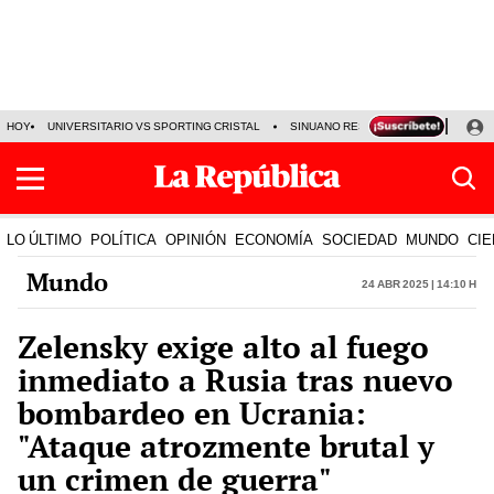
HOY
UNIVERSITARIO VS SPORTING CRISTAL
SINUANO RESULTADOS HOY
CA
LO ÚLTIMO
POLÍTICA
OPINIÓN
ECONOMÍA
SOCIEDAD
MUNDO
CIE
Mundo
24 Abr 2025 | 14:10 h
Zelensky exige alto al fuego
inmediato a Rusia tras nuevo
bombardeo en Ucrania:
"Ataque atrozmente brutal y
un crimen de guerra"