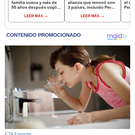
familia sueca y más de
alianza que renovó con
el de
50 años después viajó a
3 países, incluido Perú,
Perú:
Sudamérica en busca de
para frenar la
un re
LEER MÁS
LEER MÁS
sus raíces: "Encontré
deforestación de la
creó
esa parte faltante"
Amazonía al 2030
ecos