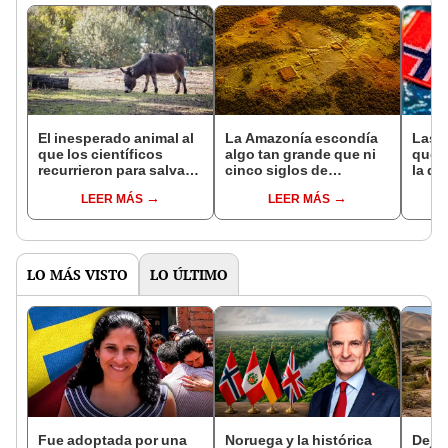
El inesperado animal al
La Amazonía escondía
Las 
que los científicos
algo tan grande que ni
que s
recurrieron para salvar
cinco siglos de
la de
la naturaleza: la
exploraciones lograron
pose
LEER MÁS
LEER MÁS
reintroducción de un
encontrarlo: el hallazgo
simil
asno salvaje está
podría cambiar todo lo
convirtiendo el desierto
que se sabía sobre su
en un paisaje con más
pasado
vida
LO MÁS VISTO
LO ÚLTIMO
Fue adoptada por una
Noruega y la histórica
Dejó 