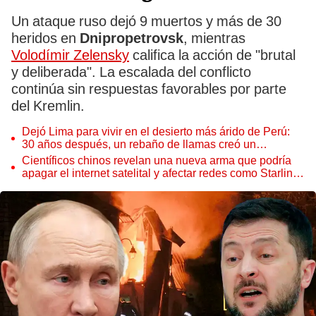
Un ataque ruso dejó 9 muertos y más de 30
heridos en
Dnipropetrovsk
, mientras
Volodímir Zelensky
califica la acción de "brutal
y deliberada". La escalada del conflicto
continúa sin respuestas favorables por parte
del Kremlin.
Dejó Lima para vivir en el desierto más árido de Perú:
30 años después, un rebaño de llamas creó un
sorprendente ecosistema
Científicos chinos revelan una nueva arma que podría
apagar el internet satelital y afectar redes como Starlink
de Elon Musk