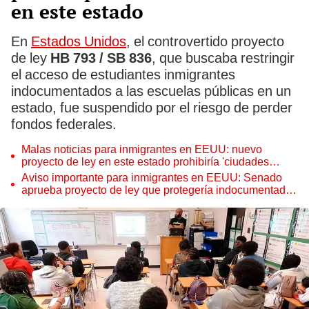
en este estado
En
Estados Unidos
, el controvertido proyecto
de ley
HB 793 / SB 836
, que buscaba restringir
el acceso de estudiantes inmigrantes
indocumentados a las escuelas públicas en un
estado, fue suspendido por el riesgo de perder
fondos federales.
Malas noticias para inmigrantes en EEUU: nuevo
proyecto de ley en este estado prohibiría 'ciudades
santuario' que protegen indocumentados de ICE
Aviso importante para inmigrantes en EEUU: Senado
aprueba proyecto de ley que protegería indocumentados
de las redadas de ICE en este estado