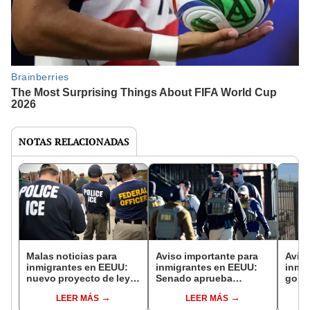
NOTAS RELACIONADAS
Malas noticias para
Aviso importante para
Aviso
inmigrantes en EEUU:
inmigrantes en EEUU:
inmi
nuevo proyecto de ley
Senado aprueba
gobe
en este estado
proyecto de ley que
estad
LEER MÁS
LEER MÁS
prohibiría 'ciudades
protegería
proye