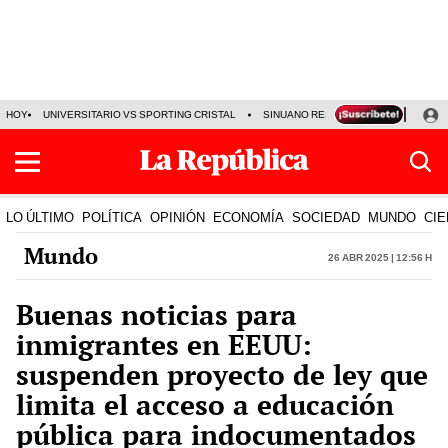
HOY
UNIVERSITARIO VS SPORTING CRISTAL
SINUANO RESULTADOS HOY
CA
LO ÚLTIMO
POLÍTICA
OPINIÓN
ECONOMÍA
SOCIEDAD
MUNDO
CIE
Mundo
26 Abr 2025 | 12:56 h
Buenas noticias para
inmigrantes en EEUU:
suspenden proyecto de ley que
limita el acceso a educación
pública para indocumentados