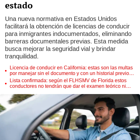
estado
Una nueva normativa en Estados Unidos
facilitará la obtención de licencias de conducir
para inmigrantes indocumentados, eliminando
barreras documentales previas. Esta medida
busca mejorar la seguridad vial y brindar
tranquilidad.
Licencia de conducir en California: estas son las multas
por manejar sin el documento y con un historial previo
de infracciones
Lista confirmada: según el FLHSMV de Florida estos
conductores no tendrán que dar el examen teórico ni
práctico en el estado