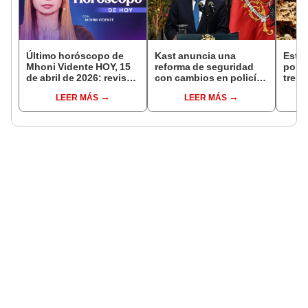
Último horóscopo de
Kast anuncia una
Este 
Mhoni Vidente HOY, 15
reforma de seguridad
pone
de abril de 2026: revisa
con cambios en policías
tres
las predicciones de tu
y sistema penitenciario
vivir
LEER MÁS
LEER MÁS
signo y entérate si te
de Chile
habit
espera un día
plane
afortunado
Antár