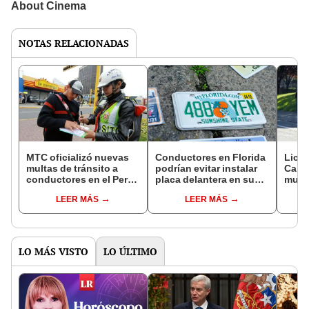
NOTAS RELACIONADAS
MTC oficializó nuevas
Conductores en Florida
Licen
multas de tránsito a
podrían evitar instalar
Calif
conductores en el Perú:
placa delantera en sus
multa
infracciones pueden
vehículos si avanza este
el d
LEER MÁS
LEER MÁS
llevar a retención de
proyecto de ley
histo
vehículo y licencia este
infra
2025
LO MÁS VISTO
LO ÚLTIMO