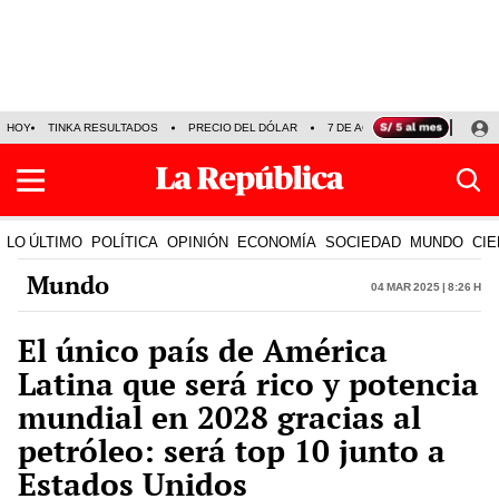
HOY
TINKA RESULTADOS
PRECIO DEL DÓLAR
7 DE AGOSTO
OLLANTA H
LO ÚLTIMO
POLÍTICA
OPINIÓN
ECONOMÍA
SOCIEDAD
MUNDO
CIE
Mundo
04 Mar 2025 | 8:26 h
El único país de América
Latina que será rico y potencia
mundial en 2028 gracias al
petróleo: será top 10 junto a
Estados Unidos