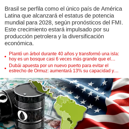
Brasil se perfila como el único país de América
Latina que alcanzará el estatus de potencia
mundial para 2028, según pronósticos del FMI.
Este crecimiento estará impulsado por su
producción petrolera y la diversificación
económica.
Plantó un árbol durante 40 años y transformó una isla:
hoy es un bosque casi 6 veces más grande que el
Parque de las Leyendas
Dubái apuesta por un nuevo puerto para evitar el
estrecho de Ormuz: aumentará 13% su capacidad y
reforzará el comercio mundial