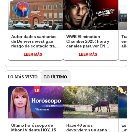
Autoridades sanitarias
WWE Elimination
Trage
de Denver investigan
Chamber 2025: hora y
encue
riesgo de contagio tras
canales para ver EN
años 
muerte de estudiante
VIVO la cartelera con
desp
LEER MÁS
LEER MÁS
por meningitis
John Cena en Florida,
repo
California y Texas
desa
LO MÁS VISTO
LO ÚLTIMO
Último horóscopo de
Hace 40 años
Este 
Mhoni Vidente HOY, 15
devolvieron un asno
Lati