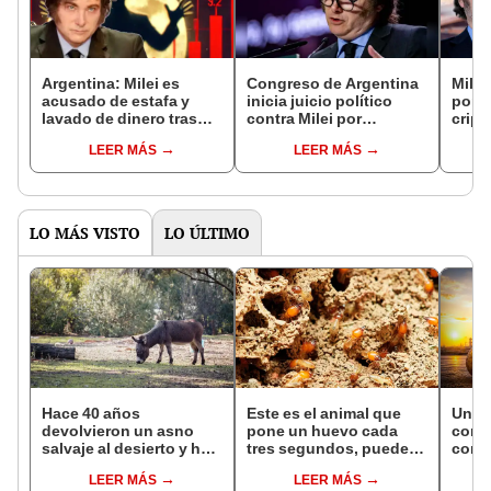
Argentina: Milei es
Congreso de Argentina
Milei
acusado de estafa y
inicia juicio político
por 
lavado de dinero tras
contra Milei por
crip
colapso del memecoin
promocionar
de es
LEER MÁS
LEER MÁS
$LIBRA, ¿qué sucedió?
criptomoneda acusada
"no c
de estafa
porm
proy
LO MÁS VISTO
LO ÚLTIMO
Hace 40 años
Este es el animal que
Una f
devolvieron un asno
pone un huevo cada
conve
salvaje al desierto y hoy
tres segundos, puede
comb
está ayudando a
vivir hasta 50 años y
avion
LEER MÁS
LEER MÁS
reforestar el ecosistema
habita en casi todo el
Améri