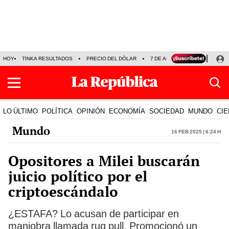
HOY
TINKA RESULTADOS
PRECIO DEL DÓLAR
7 DE AGOSTO
OLLANTA H
LO ÚLTIMO
POLÍTICA
OPINIÓN
ECONOMÍA
SOCIEDAD
MUNDO
CIE
Mundo
16 Feb 2025 | 6:24 h
Opositores a Milei buscarán
juicio político por el
criptoescándalo
¿ESTAFA? Lo acusan de participar en
maniobra llamada rug pull. Promocionó un