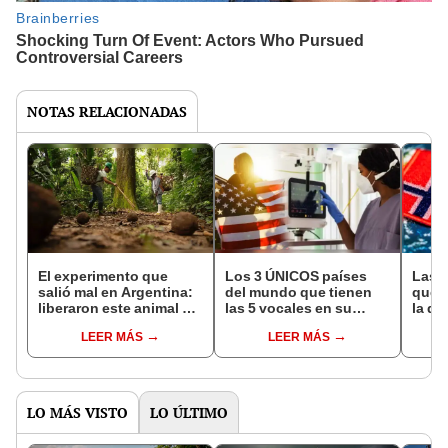
NOTAS RELACIONADAS
El experimento que
Los 3 ÚNICOS países
Las 
salió mal en Argentina:
del mundo que tienen
que s
liberaron este animal y
las 5 vocales en su
la de
ahora destruye los
nombre: América cuenta
pose
LEER MÁS
LEER MÁS
bosques milenarios de
con uno
simil
la Patagonia
LO MÁS VISTO
LO ÚLTIMO