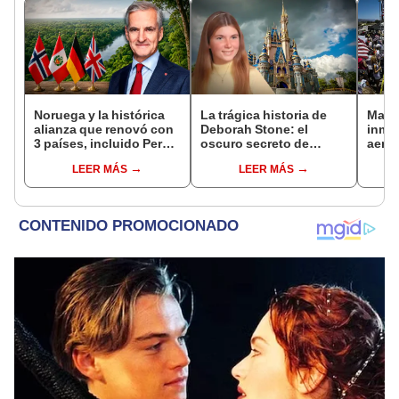
Noruega y la histórica
La trágica historia de
Malas
alianza que renovó con
Deborah Stone: el
inmi
3 países, incluido Perú,
oscuro secreto de
aerol
para frenar la
Disneyland que cambió
depo
LEER MÁS
LEER MÁS
deforestación de la
el parque temático en
inici
Amazonía al 2030
1974
este 