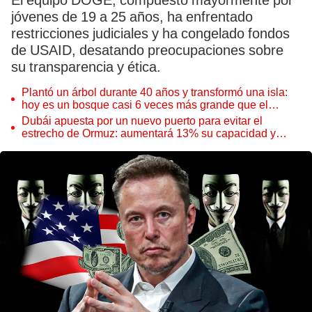
El equipo DOGE, compuesto mayormente por
jóvenes de 19 a 25 años, ha enfrentado
restricciones judiciales y ha congelado fondos
de USAID, desatando preocupaciones sobre
su transparencia y ética.
Plantó un árbol durante 40 años y transformó una isla:
hoy es un bosque casi 6 veces más grande que el
Parque de las Leyendas
Dubái apuesta por un nuevo puerto para evitar el
estrecho de Ormuz: aumentará 13% su capacidad y
reforzará el comercio mundial