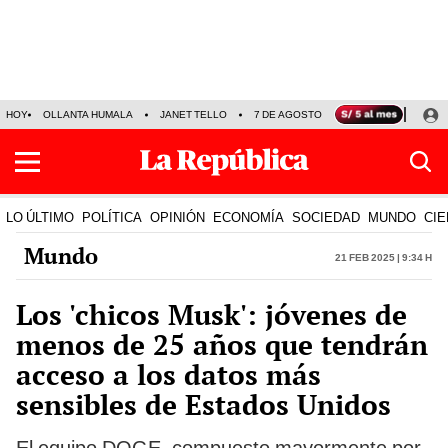
HOY
OLLANTA HUMALA
JANET TELLO
7 DE AGOSTO
TINKA RESULTADOS
LO ÚLTIMO
POLÍTICA
OPINIÓN
ECONOMÍA
SOCIEDAD
MUNDO
CIE
Mundo
21 Feb 2025 | 9:34 h
Los 'chicos Musk': jóvenes de
menos de 25 años que tendrán
acceso a los datos más
sensibles de Estados Unidos