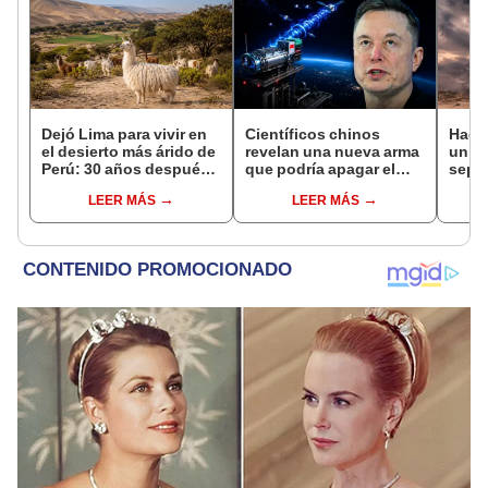
Dejó Lima para vivir en
Científicos chinos
Hace
el desierto más árido de
revelan una nueva arma
un vo
Perú: 30 años después,
que podría apagar el
sepul
un rebaño de llamas
internet satelital y
prov
LEER MÁS
LEER MÁS
creó un sorprendente
afectar redes como
veran
ecosistema
Starlink de Elon Musk
histo
moni