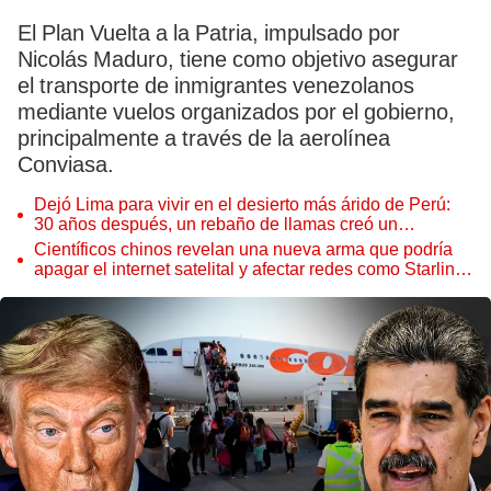
El Plan Vuelta a la Patria, impulsado por
Nicolás Maduro, tiene como objetivo asegurar
el transporte de inmigrantes venezolanos
mediante vuelos organizados por el gobierno,
principalmente a través de la aerolínea
Conviasa.
Dejó Lima para vivir en el desierto más árido de Perú:
30 años después, un rebaño de llamas creó un
sorprendente ecosistema
Científicos chinos revelan una nueva arma que podría
apagar el internet satelital y afectar redes como Starlink
de Elon Musk