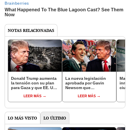
NOTAS RELACIONADAS
Donald Trump aumenta
La nueva legislación
Malas
la tensión con su plan
aprobada por Gavin
inmi
para Gaza y que EE. UU.
Newsom que
ciud
tenga el control: sin
beneficiará a los
país
LEER MÁS
LEER MÁS
derecho al regreso de
inmigrantes de
obten
palestinos
California y preocupará
desde
a Trump
LO MÁS VISTO
LO ÚLTIMO