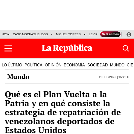
HOY
CASO MOCHASUELDOS
MIGUEL TORRES
LEY PULPÍN
PRECIO DEL
LO ÚLTIMO
POLÍTICA
OPINIÓN
ECONOMÍA
SOCIEDAD
MUNDO
CIE
Mundo
11 Feb 2025 | 15:29 h
Qué es el Plan Vuelta a la
Patria y en qué consiste la
estrategia de repatriación de
venezolanos deportados de
Estados Unidos