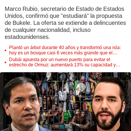
Marco Rubio, secretario de Estado de Estados
Unidos, confirmó que "estudiará" la propuesta
de Bukele. La oferta se extiende a delincuentes
de cualquier nacionalidad, incluso
estadounidenses.
Plantó un árbol durante 40 años y transformó una isla:
hoy es un bosque casi 6 veces más grande que el
Parque de las Leyendas
Dubái apuesta por un nuevo puerto para evitar el
estrecho de Ormuz: aumentará 13% su capacidad y
reforzará el comercio mundial