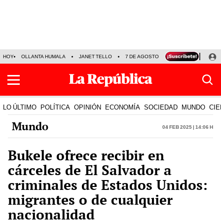
HOY
OLLANTA HUMALA
JANET TELLO
7 DE AGOSTO
TINKA RESULTADOS
LO ÚLTIMO
POLÍTICA
OPINIÓN
ECONOMÍA
SOCIEDAD
MUNDO
CIE
Mundo
04 Feb 2025 | 14:06 h
Bukele ofrece recibir en
cárceles de El Salvador a
criminales de Estados Unidos:
migrantes o de cualquier
nacionalidad