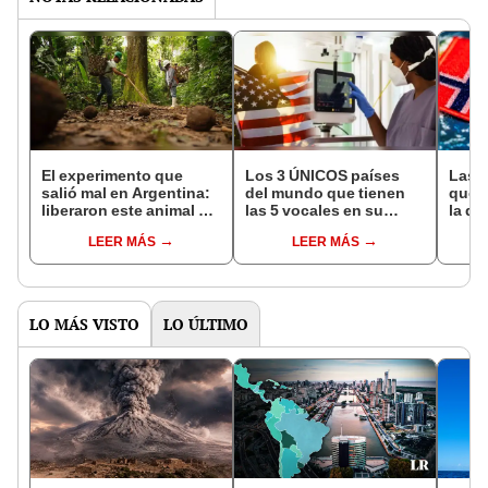
El experimento que
Los 3 ÚNICOS países
Las 
salió mal en Argentina:
del mundo que tienen
que s
liberaron este animal y
las 5 vocales en su
la de
ahora destruye los
nombre: América cuenta
pose
LEER MÁS
LEER MÁS
bosques milenarios de
con uno
simil
la Patagonia
LO MÁS VISTO
LO ÚLTIMO