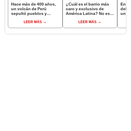
Hace más de 400 años,
¿Cuál es el barrio más
En es
un volcán de Perú
caro y exclusivo de
del P
sepultó pueblos y
América Latina? No está
un in
provocó uno de los
en Chile ni México
se cr
LEER MÁS
LEER MÁS
veranos más fríos de la
años
historia: sigue bajo
monitoreo