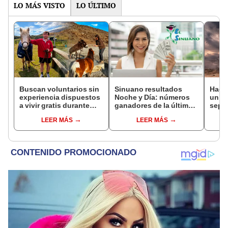
vida
LO MÁS VISTO
LO ÚLTIMO
Buscan voluntarios sin
Sinuano resultados
Hace
experiencia dispuestos
Noche y Día: números
un vo
a vivir gratis durante
ganadores de la última
sepul
una semana: para
lotería de Colombia de
prov
LEER MÁS
LEER MÁS
cuidar caballos, burros
HOY viernes 7 de agosto
veran
y otros animales
histo
rescatados en un
moni
refugio por 2 horas