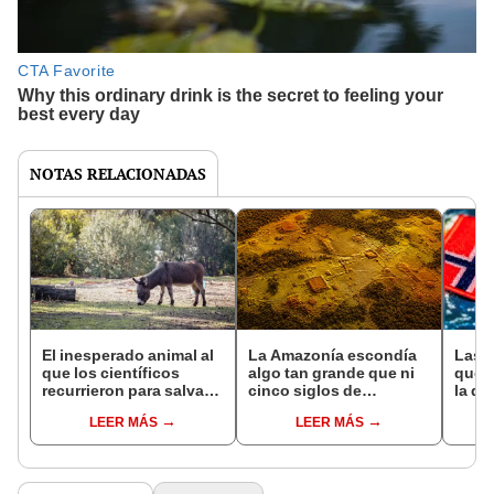
NOTAS RELACIONADAS
El inesperado animal al
La Amazonía escondía
Las 
que los científicos
algo tan grande que ni
que s
recurrieron para salvar
cinco siglos de
la de
la naturaleza: la
exploraciones lograron
pose
LEER MÁS
LEER MÁS
reintroducción de un
encontrarlo: el hallazgo
simil
asno salvaje está
podría cambiar todo lo
convirtiendo el desierto
que se sabía sobre su
en un paisaje con más
pasado