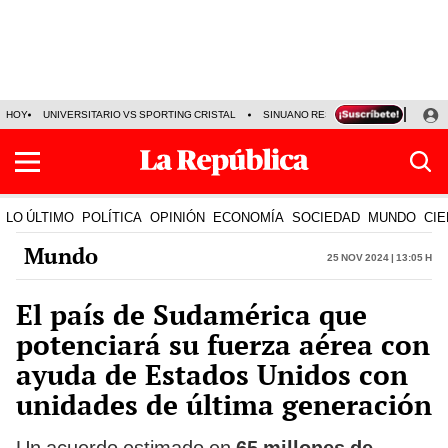
HOY
UNIVERSITARIO VS SPORTING CRISTAL
SINUANO RESULTADOS HOY
CA
LO ÚLTIMO
POLÍTICA
OPINIÓN
ECONOMÍA
SOCIEDAD
MUNDO
CIE
Mundo
25 Nov 2024 | 13:05 h
El país de Sudamérica que
potenciará su fuerza aérea con
ayuda de Estados Unidos con
unidades de última generación