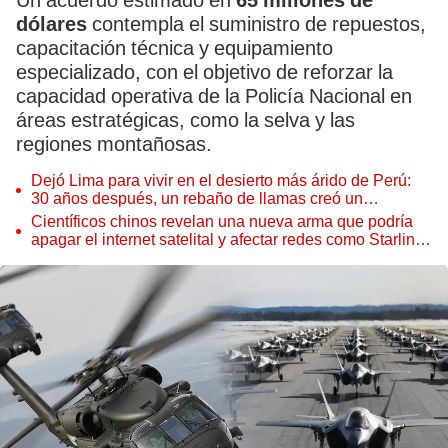
Un acuerdo estimado en
65 millones de
dólares
contempla el suministro de repuestos,
capacitación técnica y equipamiento
especializado, con el objetivo de reforzar la
capacidad operativa de la Policía Nacional en
áreas estratégicas, como la selva y las
regiones montañosas.
Dejó Lima para vivir en el desierto más árido de Perú:
30 años después, un rebaño de llamas creó un
sorprendente ecosistema
Científicos chinos revelan una nueva arma que podría
apagar el internet satelital y afectar redes como Starlink
de Elon Musk