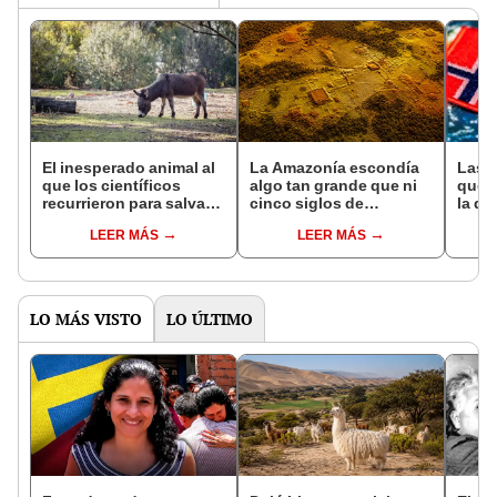
El inesperado animal al
La Amazonía escondía
Las 
que los científicos
algo tan grande que ni
que s
recurrieron para salvar
cinco siglos de
la de
la naturaleza: la
exploraciones lograron
pose
LEER MÁS
LEER MÁS
reintroducción de un
encontrarlo: el hallazgo
simil
asno salvaje está
podría cambiar todo lo
convirtiendo el desierto
que se sabía sobre su
en un paisaje con más
pasado
vida
LO MÁS VISTO
LO ÚLTIMO