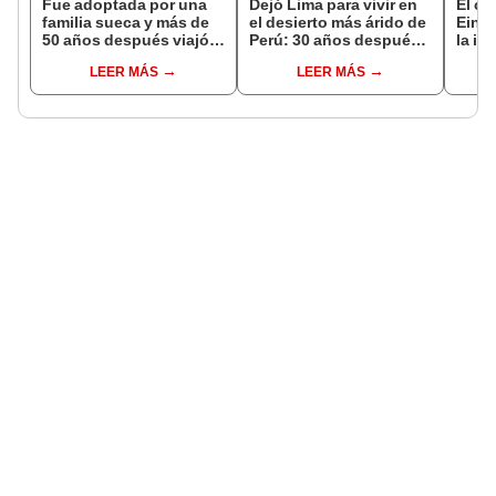
Fue adoptada por una
Dejó Lima para vivir en
El co
familia sueca y más de
el desierto más árido de
Einst
50 años después viajó a
Perú: 30 años después,
la in
Sudamérica en busca de
un rebaño de llamas
no ti
LEER MÁS
LEER MÁS
sus raíces: "Encontré
creó un sorprendente
mate
esa parte faltante"
ecosistema