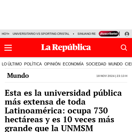
HOY
UNIVERSITARIO VS SPORTING CRISTAL
SINUANO RESULTADOS HOY
CA
LO ÚLTIMO
POLÍTICA
OPINIÓN
ECONOMÍA
SOCIEDAD
MUNDO
CIE
Mundo
18 Nov 2024 | 23:13 h
Esta es la universidad pública
más extensa de toda
Latinoamérica: ocupa 730
hectáreas y es 10 veces más
grande que la UNMSM