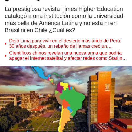
La prestigiosa revista Times Higher Education
catalogó a una institución como la universidad
más bella de América Latina y no está ni en
Brasil ni en Chile ¿Cuál es?
Dejó Lima para vivir en el desierto más árido de Perú:
30 años después, un rebaño de llamas creó un
sorprendente ecosistema
Científicos chinos revelan una nueva arma que podría
apagar el internet satelital y afectar redes como Starlink
de Elon Musk