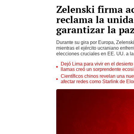
Zelenski firma a
reclama la unid
garantizar la pa
Durante su gira por Europa, Zelenski 
mientras el ejército ucraniano enfren
elecciones cruciales en EE. UU. a la 
Dejó Lima para vivir en el desier
llamas creó un sorprendente ecos
Científicos chinos revelan una nuev
afectar redes como Starlink de El