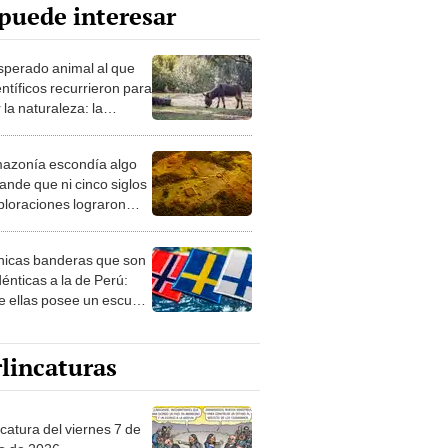
puede interesar
esperado animal al que
entíficos recurrieron para
 la naturaleza: la
roducción de un asno
e está convirtiendo el
azonía escondía algo
rto en un paisaje con
ande que ni cinco siglos
ida
ploraciones lograron
rarlo: el hallazgo
a cambiar todo lo que se
nicas banderas que son
 sobre su pasado
dénticas a la de Perú:
e ellas posee un escudo
imilar
lincaturas
catura del viernes 7 de