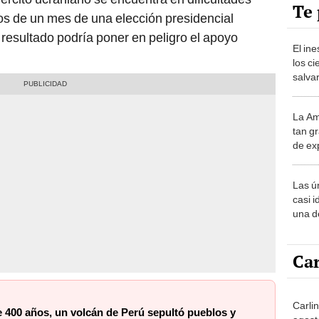
Te 
nos de un mes de una elección presidencial
 resultado podría poner en peligro el apoyo
El in
los ci
salvar
reint
salvaj
La Am
desie
tan gr
más v
de ex
encont
podrí
Las ú
sabía
casi i
una d
muy s
Car
Carlin
 400 años, un volcán de Perú sepultó pueblos y