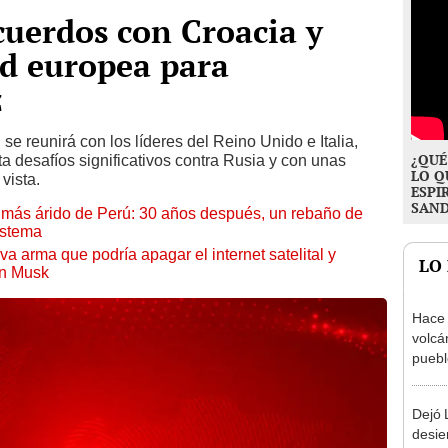
cuerdos con Croacia y
ad europea para
z
se reunirá con los líderes del Reino Unido e Italia,
¿QUÉ
ta desafíos significativos contra Rusia y con unas
LO Q
vista.
ESPI
SAN
to más árido de Perú: 30 años después, un rebaño de
istema
a arma que podría apagar el internet satelital y
LO
on Musk
Hace 
volcá
puebl
veran
histo
Dejó L
desie