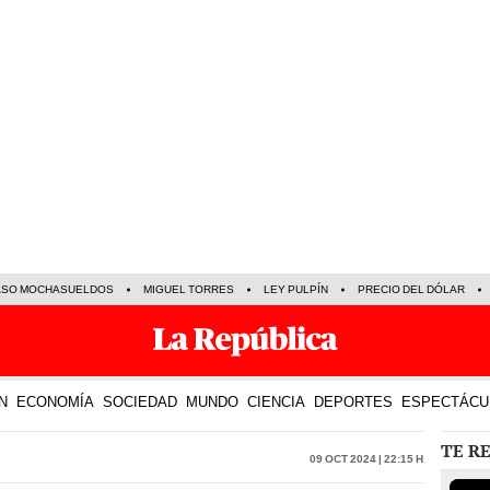
ASO MOCHASUELDOS
MIGUEL TORRES
LEY PULPÍN
PRECIO DEL DÓLAR
N
ECONOMÍA
SOCIEDAD
MUNDO
CIENCIA
DEPORTES
ESPECTÁCU
TE R
09 Oct 2024 | 22:15 h