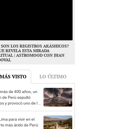
 SON LOS REGISTROS AKÁSHICOS?
UE REVELA ESTA MIRADA
RITUAL | ASTROMOOD CON JHAN
DOVAL
 MÁS VISTO
LO ÚLTIMO
más de 400 años, un
n de Perú sepultó
1
os y provocó uno de los
os más fríos de la
ria: sigue bajo monitoreo
ima para vivir en el
rto más árido de Perú: