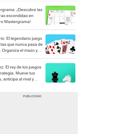
rgrama: ¡Descubre las
ras escondidas en
ro Mastergrama!
rio: El legendario juego
rtas que nunca pasa de
 Organiza el mazo y
stra tu habilidad.
z: El rey de los juegos
trategia. Mueve tus
, anticipa al rival y
gue el jaque mate.