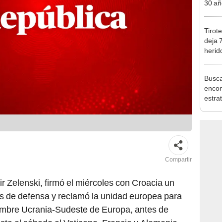
30 añ
de ll
sorpr
Tirot
deja 
herid
entre
Busca
encon
estra
enorm
por c
compa
Améri
Compartir
r Zelenski, firmó el miércoles con Croacia un
 de defensa y reclamó la unidad europea para
cumbre Ucrania-Sudeste de Europa, antes de