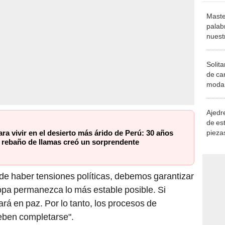
Maste
palab
nuest
Solita
de ca
moda.
demue
Ajedre
de es
piezas
ra vivir en el desierto más árido de Perú: 30 años
 rebaño de llamas creó un sorprendente
consi
ede haber tensiones políticas, debemos garantizar
opa permanezca lo más estable posible. Si
rá en paz. Por lo tanto, los procesos de
eben completarse".