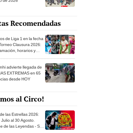
o de 2026
tas Recomendadas
os de Liga 1 en la fecha
 Torneo Clausura 2026:
amación, horarios y
 ver
hi advierte llegada de
IAS EXTREMAS en 65
ncias desde HOY
mos al Circo!
de las Estrellas 2026:
 Julio al 30 Agosto.
e de las Leyendas - San
l