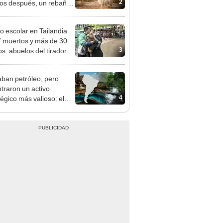
2
os después, un rebaño
amas creó un
endente ecosistema
eo escolar en Tailandia
7 muertos y más de 30
3
os: abuelos del tirador
 las víctimas
ban petróleo, pero
traron un activo
4
tégico más valioso: el
e acuífero descubierto
asualidad que
rten cuatro países de
ca Latina