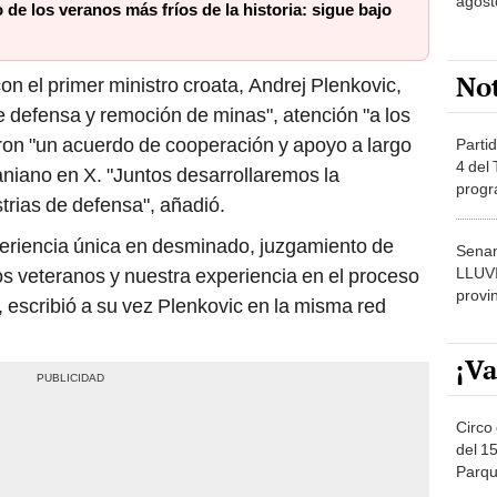
agost
de los veranos más fríos de la historia: sigue bajo
No
on el primer ministro croata, Andrej Plenkovic,
 defensa y remoción de minas", atención "a los
ron "un acuerdo de cooperación y apoyo a largo
Partid
4 del
aniano en X. "Juntos desarrollaremos la
progr
trias de defensa", añadió.
dónde
periencia única en desminado, juzgamiento de
Senam
LLUV
os veteranos y nuestra experiencia en el proceso
provi
 escribió a su vez Plenkovic en la misma red
¡Va
Circo 
del 15
Parqu
Migue