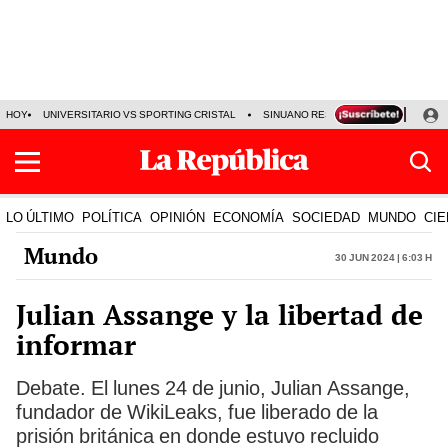
HOY
UNIVERSITARIO VS SPORTING CRISTAL
SINUANO RESULTADOS HOY
CA
LO ÚLTIMO
POLÍTICA
OPINIÓN
ECONOMÍA
SOCIEDAD
MUNDO
CIE
Mundo
30 Jun 2024 | 6:03 h
Julian Assange y la libertad de
informar
Debate. El lunes 24 de junio, Julian Assange,
fundador de WikiLeaks, fue liberado de la
prisión británica en donde estuvo recluido