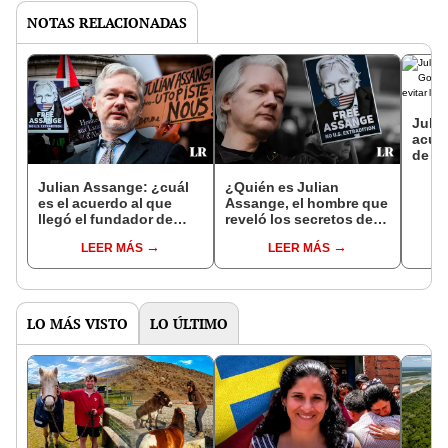
NOTAS RELACIONADAS
Julia
acue
de Bi
evita
UU.
Julian Assange: ¿cuál
¿Quién es Julian
es el acuerdo al que
Assange, el hombre que
llegó el fundador de
reveló los secretos de
Wikileaks con el
EE. UU. que ha logrado
LEER MÁS
LEER MÁS
gobierno de Estados
ser extraditado?
Unidos?
LO MÁS VISTO
LO ÚLTIMO