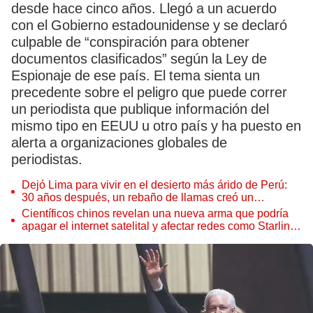
desde hace cinco años. Llegó a un acuerdo
con el Gobierno estadounidense y se declaró
culpable de “conspiración para obtener
documentos clasificados” según la Ley de
Espionaje de ese país. El tema sienta un
precedente sobre el peligro que puede correr
un periodista que publique información del
mismo tipo en EEUU u otro país y ha puesto en
alerta a organizaciones globales de
periodistas.
Dejó Lima para vivir en el desierto más árido de Perú:
30 años después, un rebaño de llamas creó un
sorprendente ecosistema
Científicos chinos revelan una nueva arma que podría
apagar el internet satelital y afectar redes como Starlink
de Elon Musk