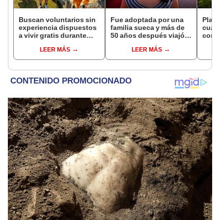
Buscan voluntarios sin
Fue adoptada por una
Plant
experiencia dispuestos
familia sueca y más de
cuat
a vivir gratis durante
50 años después viajó a
convi
una semana: para
Sudamérica en busca de
en u
LEER MÁS
LEER MÁS
cuidar caballos, burros
sus raíces: "Encontré
hoy s
y otros animales
esa parte faltante"
veces
rescatados en un
Leye
refugio por 2 horas