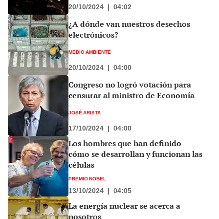
20/10/2024
|
04:02
¿A dónde van nuestros desechos
electrónicos?
MEDIO AMBIENTE
20/10/2024
|
04:00
Congreso no logró votación para
censurar al ministro de Economía
JOSÉ ARISTA
17/10/2024
|
04:00
Los hombres que han definido
cómo se desarrollan y funcionan las
células
PREMIO NOBEL
13/10/2024
|
04:05
La energía nuclear se acerca a
nosotros