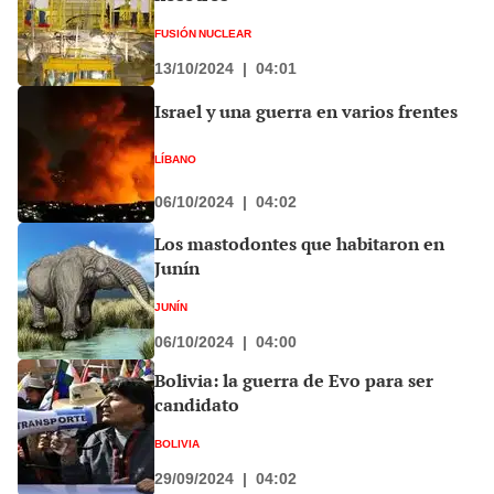
FUSIÓN NUCLEAR
13/10/2024
|
04:01
Israel y una guerra en varios frentes
LÍBANO
06/10/2024
|
04:02
Los mastodontes que habitaron en
Junín
JUNÍN
06/10/2024
|
04:00
Bolivia: la guerra de Evo para ser
candidato
BOLIVIA
29/09/2024
|
04:02