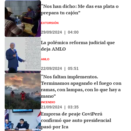
“Nos han dicho: Me das esa plata o
prepara tu cajón”
EXTORSIÓN
29/09/2024
|
04:00
La polémica reforma judicial que
deja AMLO
AMLO
22/09/2024
|
05:51
“Nos faltan implementos.
Terminamos apagando el fuego con
ramas, con lampas, con lo que hay a
mano”
INCENDIO
21/09/2024
|
03:35
Empresa de peaje CoviPerú
confirmó que auto presidencial
pasó por Ica