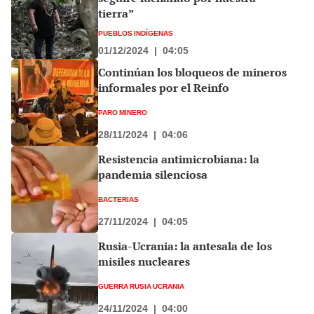
tierra”
PUEBLOS INDÍGENAS
01/12/2024
|
04:05
Continúan los bloqueos de mineros
informales por el Reinfo
PARO MINERO
28/11/2024
|
04:06
Resistencia antimicrobiana: la
pandemia silenciosa
BACTERIAS
27/11/2024
|
04:05
Rusia-Ucrania: la antesala de los
misiles nucleares
GUERRA RUSIA UCRANIA
24/11/2024
|
04:00