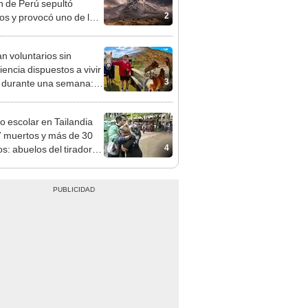
2
os y provocó uno de los
os más fríos de la
ria: sigue bajo monitoreo
n voluntarios sin
iencia dispuestos a vivir
3
s durante una semana:
cuidar caballos, burros y
 animales rescatados en
eo escolar en Tailandia
fugio por 2 horas
7 muertos y más de 30
4
os: abuelos del tirador
 las víctimas