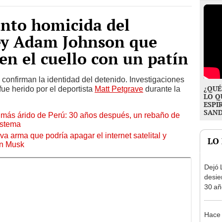
unto homicida del
ey Adam Johnson que
en el cuello con un patín
 confirman la identidad del detenido. Investigaciones
¿QUÉ
fue herido por el deportista
Matt Petgrave
durante la
LO Q
ESPI
SAN
to más árido de Perú: 30 años después, un rebaño de
istema
a arma que podría apagar el internet satelital y
LO
on Musk
Dejó L
desie
30 añ
de ll
sorpr
Hace 
volcá