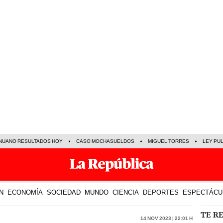
NUANO RESULTADOS HOY
CASO MOCHASUELDOS
MIGUEL TORRES
LEY PU
N
ECONOMÍA
SOCIEDAD
MUNDO
CIENCIA
DEPORTES
ESPECTÁCU
TE R
14 Nov 2023 | 22:01 h