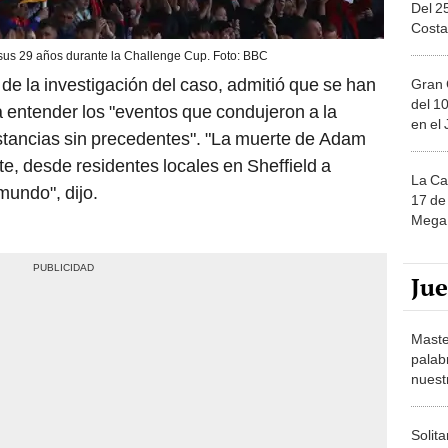
Costa
sus 29 años durante la Challenge Cup. Foto: BBC
 de la investigación del caso, admitió que se han
Gran 
del 10
a entender los "eventos que condujeron a la
en el
stancias sin precedentes". "La muerte de Adam
, desde residentes locales en Sheffield a
La Ca
mundo", dijo.
17 de 
Mega 
Ju
Maste
palab
nuest
Solita
de ca