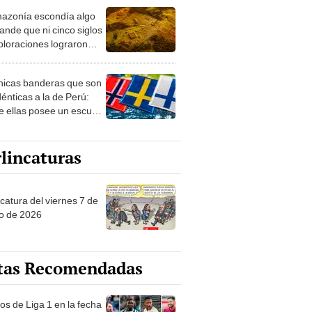
azonía escondía algo
rto en un paisaje con
ande que ni cinco siglos
ida
ploraciones lograron
rarlo: el hallazgo
a cambiar todo lo que se
nicas banderas que son
 sobre su pasado
dénticas a la de Perú:
e ellas posee un escudo
imilar
lincaturas
catura del viernes 7 de
o de 2026
tas Recomendadas
os de Liga 1 en la fecha
 Torneo Clausura 2026: