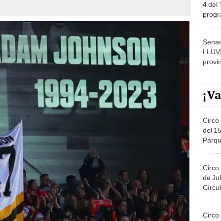
progr
dónde
Senam
LLUV
provi
¡Va
Circo 
del 15
Parqu
Migue
Circo
de Jul
Círcul
Circo
Del 2