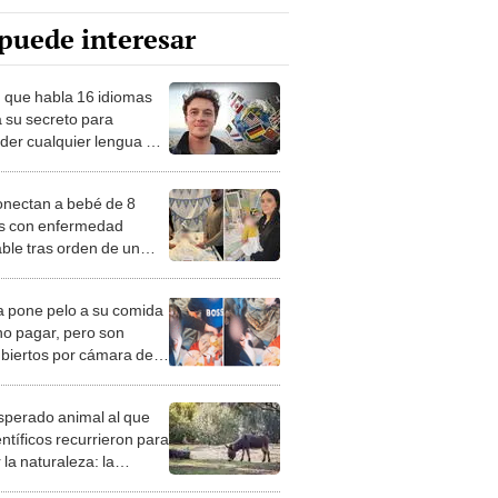
puede interesar
 que habla 16 idiomas
a su secreto para
der cualquier lengua en
90 días
nectan a bebé de 8
 con enfermedad
able tras orden de un
nal en Reino Unido
a pone pelo a su comida
no pagar, pero son
biertos por cámara de
dad: “Viejo truco”
esperado animal al que
entíficos recurrieron para
 la naturaleza: la
roducción de un asno
e está convirtiendo el