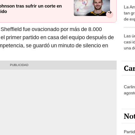
nson tras sufrir un corte en
La Am
desie
tido
tan gr
más v
de ex
encont
 Sheffield fue ovacionado por más de 8.000
podrí
Las ú
n el primer partido en casa del equipo después de
sabía
casi i
competencia, se guardó un minuto de silencio en
una d
muy s
Car
Carlin
agost
No
Partid
4 del