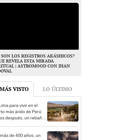
 SON LOS REGISTROS AKÁSHICOS?
UE REVELA ESTA MIRADA
RITUAL | ASTROMOOD CON JHAN
DOVAL
 MÁS VISTO
LO ÚLTIMO
ima para vivir en el
rto más árido de Perú:
1
os después, un rebaño
amas creó un
endente ecosistema
más de 400 años, un
n de Perú sepultó