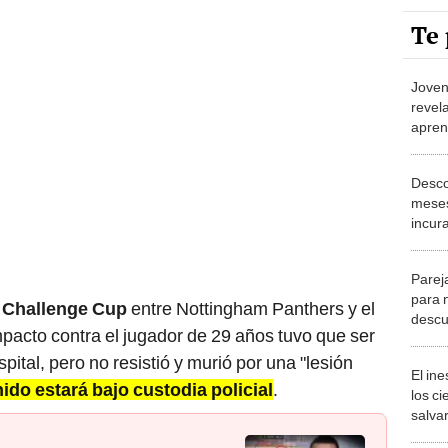
Te 
Joven
revel
apren
solo 
Desco
meses
incur
Tribu
Parej
para 
a
Challenge Cup
entre Nottingham Panthers y el
descu
 impacto contra el jugador de 29 años tuvo que ser
seguri
ital, pero no resistió y murió por una "lesión
El in
ido estará bajo custodia policial
.
los ci
salvar
reint
salvaj