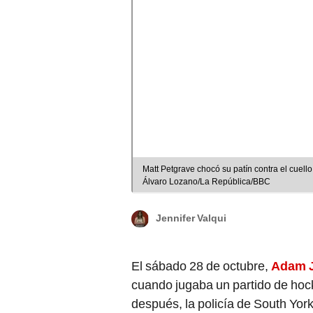
Matt Petgrave chocó su patín contra el cuel
Álvaro Lozano/La República/BBC
Jennifer Valqui
El sábado 28 de octubre,
Adam 
cuando jugaba un partido de hoc
después, la policía de South Yor
sospechoso de
“
homicidio invo