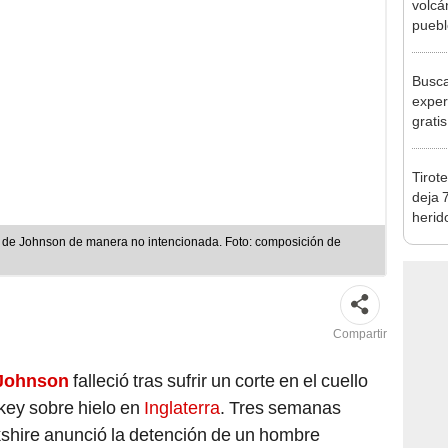
puebl
veran
histo
Busca
exper
grati
para 
otros
Tirot
un re
deja 
herid
entre
lo de Johnson de manera no intencionada. Foto: composición de
Compartir
Johnson
falleció tras sufrir un corte en el cuello
key sobre hielo en
Inglaterra
. Tres semanas
kshire anunció la detención de un hombre
luntario
”
. Aún no revelan la identidad del sujeto,