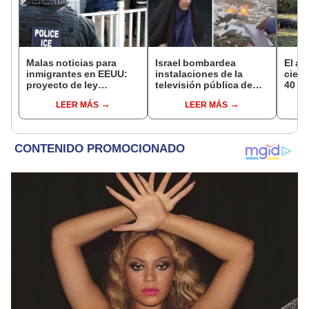
Malas noticias para
Israel bombardea
El al
inmigrantes en EEUU:
instalaciones de la
cienc
proyecto de ley
televisión pública de
40 añ
obligaría a estos
Irán: transmisión se
natur
LEER MÁS
LEER MÁS
condados de Texas a
cortó por explosión en
reint
colaborar con ICE
vivo
asno 
convi
en un
vida