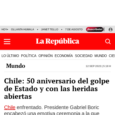
HOY
OLLANTA HUMALA
JANET TELLO
7 DE AGOSTO
TINKA RESULTADOS
LO ÚLTIMO
POLÍTICA
OPINIÓN
ECONOMÍA
SOCIEDAD
MUNDO
CIE
Mundo
12 Sep 2023 | 5:18 h
Chile: 50 aniversario del golpe
de Estado y con las heridas
abiertas
Chile
enfrentado. Presidente Gabriel Boric
encabezó una emotiva ceremonia a la que