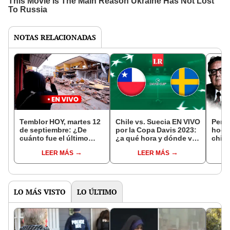
NOTAS RELACIONADAS
Temblor HOY, martes 12
Chile vs. Suecia EN VIVO
Perú 
de septiembre: ¿De
por la Copa Davis 2023:
hogar
cuánto fue el último
¿a qué hora y dónde ver
chil
sismo en Chile? Según
el encuentro?
el go
LEER MÁS
LEER MÁS
el CSN
Pino
LO MÁS VISTO
LO ÚLTIMO