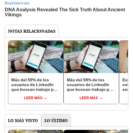
NOTAS RELACIONADAS
Más del 59% de los
Más del 59% de los
Exige
usuarios de LinkedIn
usuarios de LinkedIn
coloc
que buscan trabajo por
que buscan trabajo por
sexua
esta red social son
esta red social son
y gen
LEER MÁS
LEER MÁS
millennials
millennials
LO MÁS VISTO
LO ÚLTIMO