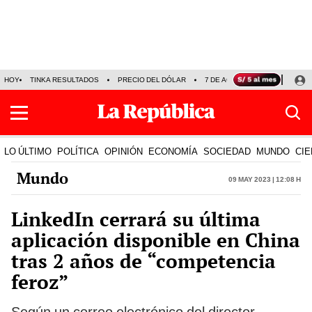
HOY
TINKA RESULTADOS
PRECIO DEL DÓLAR
7 DE AGOSTO
OLLANTA H
LO ÚLTIMO
POLÍTICA
OPINIÓN
ECONOMÍA
SOCIEDAD
MUNDO
CIE
Mundo
09 May 2023 | 12:08 h
LinkedIn cerrará su última
aplicación disponible en China
tras 2 años de “competencia
feroz”