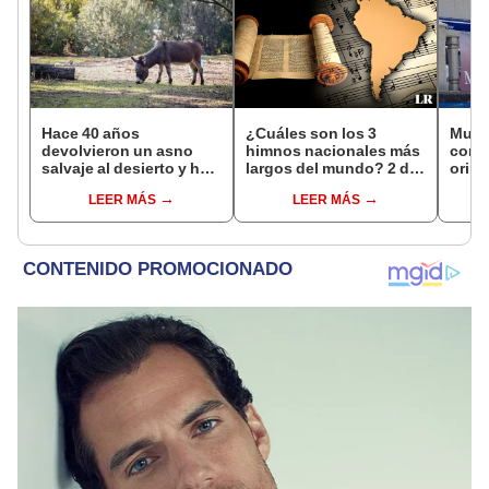
Hace 40 años
¿Cuáles son los 3
Mujer
devolvieron un asno
himnos nacionales más
con 
salvaje al desierto y hoy
largos del mundo? 2 de
orina
está ayudando a
ellos son de Sudamérica
sient
LEER MÁS
LEER MÁS
reforestar el ecosistema
juez
de forma natural